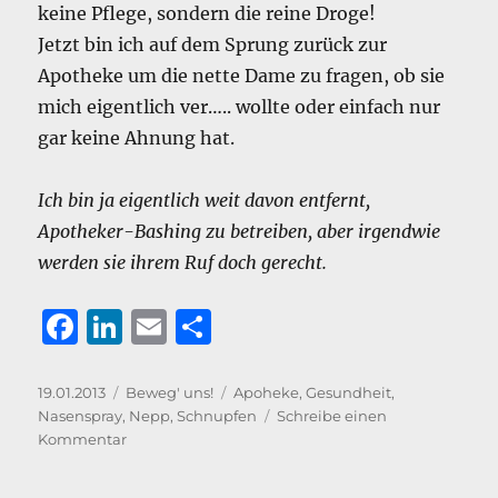
keine Pflege, sondern die reine Droge!
Jetzt bin ich auf dem Sprung zurück zur
Apotheke um die nette Dame zu fragen, ob sie
mich eigentlich ver….. wollte oder einfach nur
gar keine Ahnung hat.
Ich bin ja eigentlich weit davon entfernt,
Apotheker-Bashing zu betreiben, aber irgendwie
werden sie ihrem Ruf doch gerecht.
F
Li
E
T
a
n
m
ei
c
k
ai
le
Veröffentlicht
Kategorien
Schlagwörter
19.01.2013
Beweg' uns!
Apoheke
,
Gesundheit
,
am
Nasenspray
,
Nepp
,
Schnupfen
Schreibe einen
e
e
l
n
zu
Kommentar
b
d
Und
noch