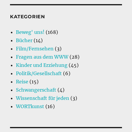
o
I
mal
o
n
Nasenspray!
KATEGORIEN
k
Beweg' uns!
(168)
Bücher
(14)
Film/Fernsehen
(3)
Fragen aus dem WWW
(28)
Kinder und Erziehung
(45)
Politik/Gesellschaft
(6)
Reise
(15)
Schwangerschaft
(4)
Wissenschaft für jeden
(3)
WORTkunst
(16)