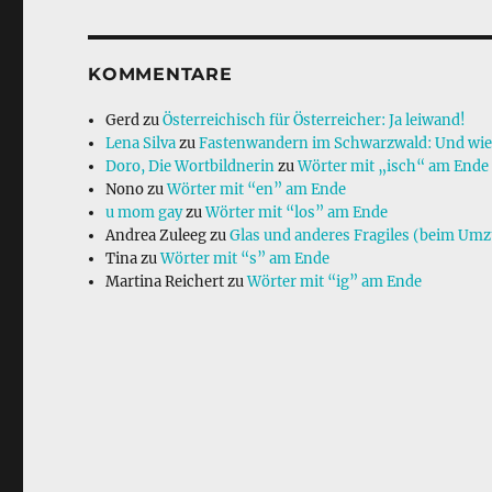
b
d
o
I
KOMMENTARE
o
n
Gerd
zu
Österreichisch für Österreicher: Ja leiwand!
k
Lena Silva
zu
Fastenwandern im Schwarzwald: Und wie g
Doro, Die Wortbildnerin
zu
Wörter mit „isch“ am Ende
Nono
zu
Wörter mit “en” am Ende
u mom gay
zu
Wörter mit “los” am Ende
Andrea Zuleeg
zu
Glas und anderes Fragiles (beim Um
Tina
zu
Wörter mit “s” am Ende
Martina Reichert
zu
Wörter mit “ig” am Ende