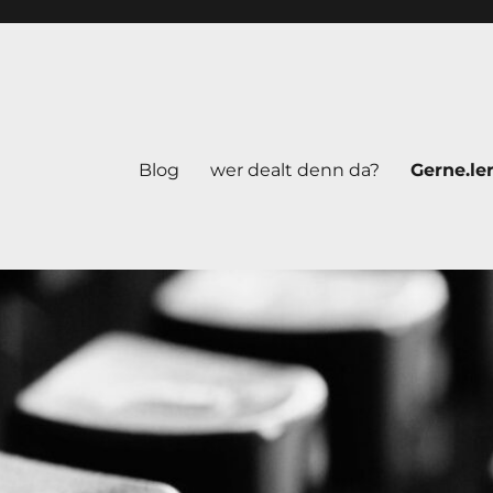
Blog
wer dealt denn da?
Gerne.le