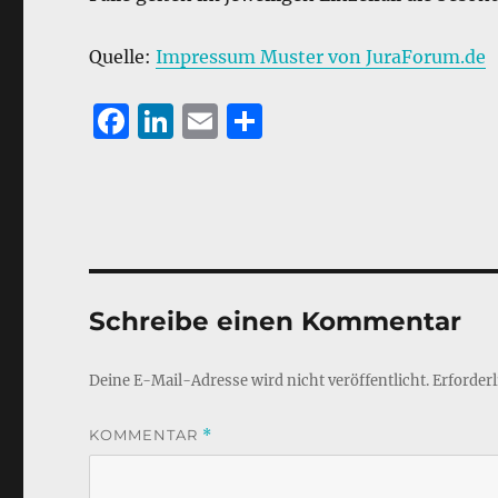
Quelle:
Impressum Muster von JuraForum.de
F
Li
E
T
a
n
m
ei
c
k
ai
le
e
e
l
n
b
d
o
I
Schreibe einen Kommentar
o
n
k
Deine E-Mail-Adresse wird nicht veröffentlicht.
Erforderl
KOMMENTAR
*