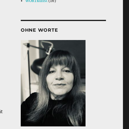
WORTkunst
(16)
OHNE WORTE
ät