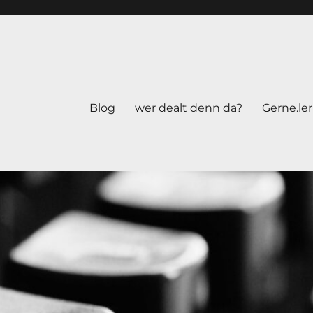
Blog
wer dealt denn da?
Gerne.le