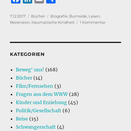
a
n
m
ei
c
k
ai
le
Veröffentlicht
Kategorien
Schlagwörter
7.12.2017
Bücher
Biografie
,
Burnside
,
Lesen
,
am
zu
Rezension
,
traumatische Kindheit
1 Kommentar
e
e
l
n
Lügen
b
d
über
meinen
o
I
Vater
o
n
–
KATEGORIEN
John
k
Burnside
Beweg' uns!
(168)
(Rezension)
Bücher
(14)
Film/Fernsehen
(3)
Fragen aus dem WWW
(28)
Kinder und Erziehung
(45)
Politik/Gesellschaft
(6)
Reise
(15)
Schwangerschaft
(4)