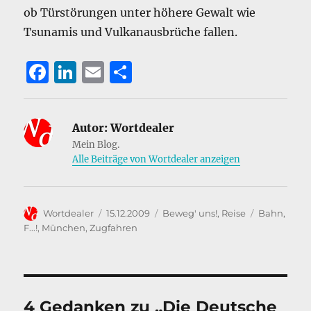
ob Türstörungen unter höhere Gewalt wie
Tsunamis und Vulkanausbrüche fallen.
F
Li
E
T
a
n
m
ei
c
k
ai
le
Autor:
Wortdealer
e
e
l
n
Mein Blog.
b
d
Alle Beiträge von Wortdealer anzeigen
o
I
o
n
Autor
Veröffentlicht
Kategorien
Schlagwört
Wortdealer
15.12.2009
Beweg' uns!
,
Reise
Bahn
,
k
am
F...!
,
München
,
Zugfahren
4 Gedanken zu „Die Deutsche