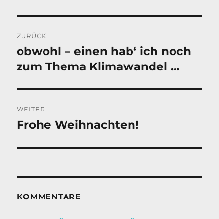
Beitragsnavigation
ZURÜCK
obwohl – einen hab‘ ich noch
Vorheriger
Beitrag:
zum Thema Klimawandel …
WEITER
Frohe Weihnachten!
Nächster
Beitrag:
KOMMENTARE