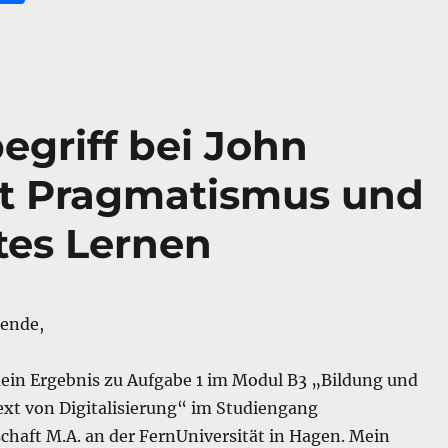
m
ei
i
le
n
egriff bei John
t Pragmatismus und
tes Lernen
rende,
 mein Ergebnis zu Aufgabe 1 im Modul B3 „Bildung und
xt von Digitalisierung“ im Studiengang
chaft M.A. an der FernUniversität in Hagen. Mein