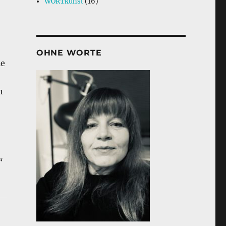
WORTkunst
(16)
OHNE WORTE
le
n
“