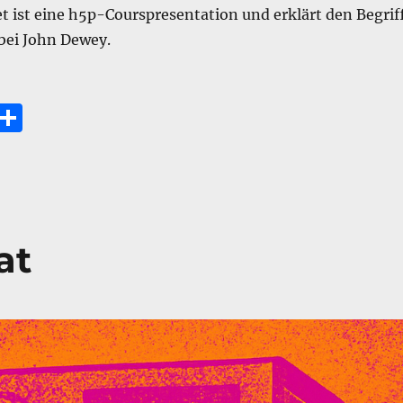
 ist eine h5p-Courspresentation und erklärt den Begrif
 bei John Dewey.
E
T
m
ei
i
le
n
at