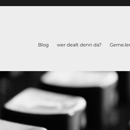
Blog
wer dealt denn da?
Gerne.le