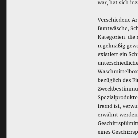
war, hat sich in
Wäsche-
Diktat
Verschiedene Ar
Buntwäsche, Sc
Kategorien, die
regelmäßig gew
existiert ein S
unterschiedliche
Waschmittelbox
bezüglich des E
Zweckbestimmun
Spezialprodukte
fremd ist, verwu
erwähnt werden 
Geschirrspülmit
eines Geschirrsp