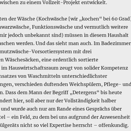
zwischen zu einem Vollzeit-Projekt entwickelt.
ten der Wäsche (Kochwäsche [wir „kochen“ bei 60 Grad]
hwarzwäsche, Funktionswäsche und vermutlich weitere
 mir jedoch unbekannt sind) müssen in diesem Haushalt
aschen werden. Und das sieht man auch. Im Badezimmer
chmutzwäsche-Vorsortiersystem mit drei
n Wäschesäcken, eine ordentlich sortierte
 im Hauswirtschaftsraum zeugt von solider Kompetenz
insatzes von Waschmitteln unterschiedlichster
gen, verschieden duftenden Weichspülern, Pflege- un
n. Dass dem Mann der Begriff „Detergens“ bis heute
ndert hier, soll aber nur der Vollständigkeit halber
und wurde auch nur am Rande eines Gesprächs über
tel – ein Feld, zu dem bei uns aufgrund der Anwesenheit
ülgeräts nicht so viel Expertise herrscht – offenkundig.