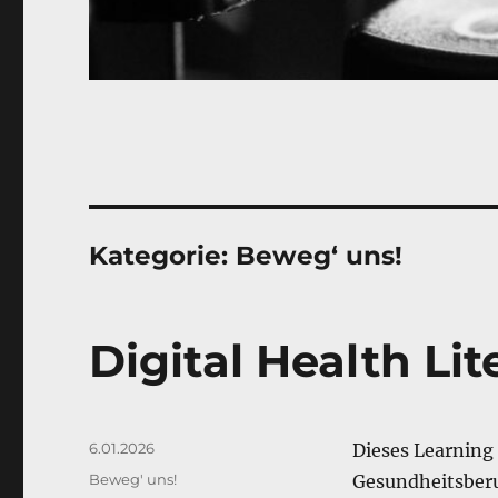
Kategorie:
Beweg‘ uns!
Digital Health Lit
Veröffentlicht
6.01.2026
Dieses Learning 
am
Kategorien
Beweg' uns!
Gesundheitsberuf