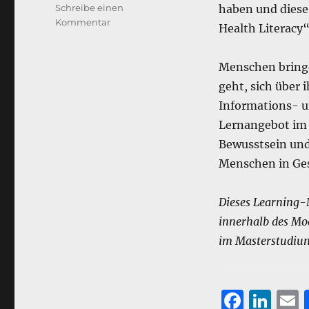
Schreibe einen
haben und diese 
zu
Kommentar
Health Literacy
Digital
Health
Literacy
Menschen bring
geht, sich über 
Informations- u
Lernangebot im 
Bewusstsein und 
Menschen in Ges
Dieses Learning-
innerhalb des Mo
im Masterstudium
F
Li