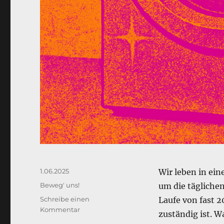
Veröffentlicht
1.06.2025
Wir leben in ein
am
Kategorien
Beweg' uns!
um die tägliche
Schreibe einen
Laufe von fast 2
zu
Kommentar
zuständig ist. W
Das