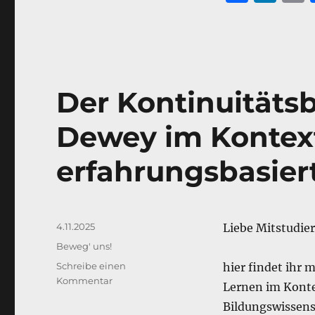
a
n
c
k
a
e
e
l
b
d
Der Kontinuitätsb
o
I
o
n
Dewey im Kontex
k
erfahrungsbasier
Veröffentlicht
4.11.2025
Liebe Mitstudie
am
Kategorien
Beweg' uns!
Schreibe einen
hier findet ihr
zu
Kommentar
Lernen im Konte
Der
Bildungswissens
Kontinuitätsbegriff