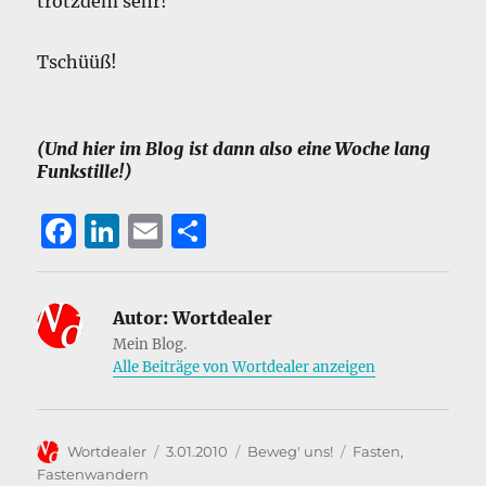
trotzdem sehr!
Tschüüß!
(Und hier im Blog ist dann also eine Woche lang
Funkstille!)
F
Li
E
T
a
n
m
ei
c
k
ai
le
Autor:
Wortdealer
e
e
l
n
Mein Blog.
b
d
Alle Beiträge von Wortdealer anzeigen
o
I
o
n
Autor
Veröffentlicht
Kategorien
Schlagwörter
Wortdealer
3.01.2010
Beweg' uns!
Fasten
,
k
am
Fastenwandern