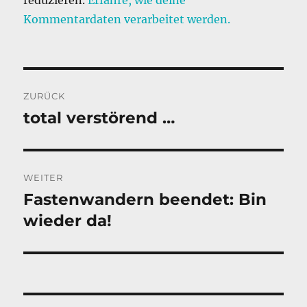
Kommentardaten verarbeitet werden.
Beitragsnavigation
ZURÜCK
total verstörend …
Vorheriger
Beitrag:
WEITER
Fastenwandern beendet: Bin
Nächster
Beitrag:
wieder da!