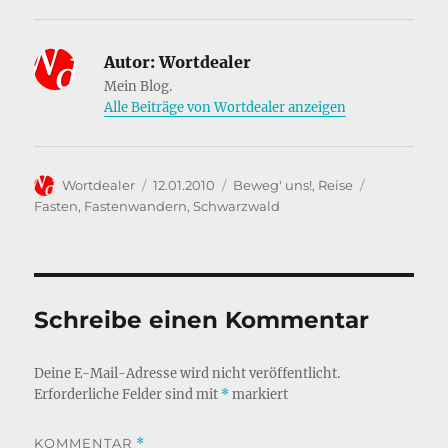
a
n
m
ei
c
k
ai
le
Autor:
Wortdealer
e
e
l
n
Mein Blog.
b
d
Alle Beiträge von Wortdealer anzeigen
o
I
o
n
Autor
Veröffentlicht
Kategorien
Schlagwört
Wortdealer
12.01.2010
Beweg' uns!
,
Reise
k
am
Fasten
,
Fastenwandern
,
Schwarzwald
Schreibe einen Kommentar
Deine E-Mail-Adresse wird nicht veröffentlicht.
Erforderliche Felder sind mit
*
markiert
KOMMENTAR
*