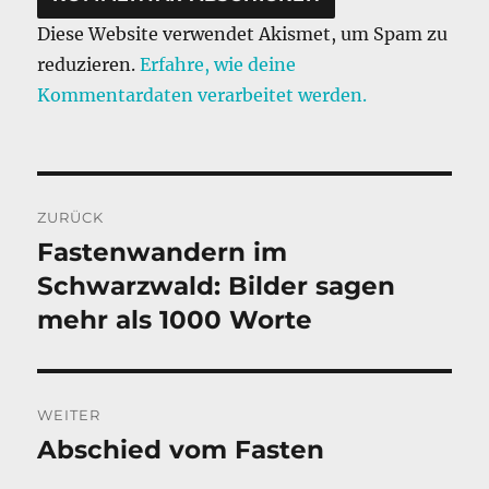
Diese Website verwendet Akismet, um Spam zu
reduzieren.
Erfahre, wie deine
Kommentardaten verarbeitet werden.
Beitragsnavigation
ZURÜCK
Fastenwandern im
Vorheriger
Beitrag:
Schwarzwald: Bilder sagen
mehr als 1000 Worte
WEITER
Abschied vom Fasten
Nächster
Beitrag: