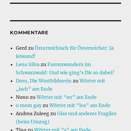
KOMMENTARE
Gerd
zu
Österreichisch für Österreicher: Ja
leiwand!
Lena Silva
zu
Fastenwandern im
Schwarzwald: Und wie ging’s Dir so dabei?
Doro, Die Wortbildnerin
zu
Wörter mit
„isch“ am Ende
Nono
zu
Wörter mit “en” am Ende
u mom gay
zu
Wörter mit “los” am Ende
Andrea Zuleeg
zu
Glas und anderes Fragiles
(beim Umzug)
Tina
zu
Wörter mit “s” am Ende