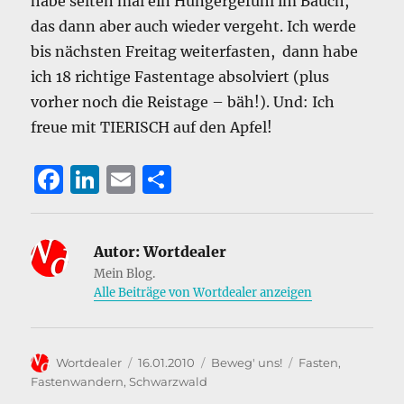
habe selten mal ein Hungergefühl im Bauch,
das dann aber auch wieder vergeht. Ich werde
bis nächsten Freitag weiterfasten, dann habe
ich 18 richtige Fastentage absolviert (plus
vorher noch die Reistage – bäh!). Und: Ich
freue mit TIERISCH auf den Apfel!
F
Li
E
T
a
n
m
ei
c
k
ai
le
Autor:
Wortdealer
e
e
l
n
Mein Blog.
b
d
Alle Beiträge von Wortdealer anzeigen
o
I
o
n
Autor
Veröffentlicht
Kategorien
Schlagwörter
Wortdealer
16.01.2010
Beweg' uns!
Fasten
,
k
am
Fastenwandern
,
Schwarzwald