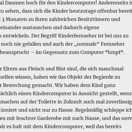
al Daumen hoch für den Kindercomputer! Andererseits i
u sehen, dass sich die Kinder heutzutage offenbar berei
d 3 Monaten zu ihren zahlreichen Besitztümern und
einander austauschen und dadurch eigene
 entwickeln. Der Begriff Kinderfernseher ist bei uns zu
s noch nie gefallen und auch der „normale“ Fernseher
g beansprucht – im Gegensatz zum Computer *hmpf*.
r Eltern aus Fleisch und Blut sind, die sich manchmal
helfen wissen, haben wir das Objekt der Begierde zu
r Bestechung gemacht. Wir haben dem Kind ganz
sächlich einen Kindercomputer in Aussicht gestellt, wen
machen auf der Toilette in Zukunft auch mal zuverlässig
tioniert und nicht nur zu Hause. Regelmäßig schleppe ic
en mit feuchter Garderobe mit nach Hause, und das nerv
wir es halt mit dem Kindercomputer, weil das bereits