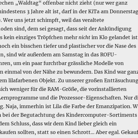
chen „Waldtag“ offenbar nicht zieht (nur wer ganz
ndestens 3 Jahre alt ist, darf in der KiTa am Donnersta
. Wer uns jetzt schimpft, weil das veraltete
den sind, dem sei gesagt, dass seit der Ankündigung
s kein einziges Tröpfchen mehr
nicht
im Klo gelandet ist
och ein bisschen tiefer und plastischer vor die Nase des
n, sind wir außerdem am Samstag in das ROFU-
hren, um ein paar furchtbar grässliche Modelle von
 einmal von der Nähe zu bewundern. Das Kind war gan
em lilafarbenen Objekt. Zu unserer großen Enttäsuchun
 sich weniger für die RAM-Größe, die vorinstallierten
ernprogramme und die Prozessor-Eigenschaften. Nur d
g. Naja, immerhin ist Lila die Farbe der Emanzipation. W
 bei der Begutachtung des Kindercomputer-Sortiments
em Schluss, dass wir dem Kind lieber gleich ein
ufen sollten, statt so einen Schrott… Aber egal. Gekauf