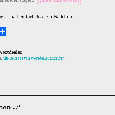
rahlenden Augen:
ie ist halt einfach
doch
ein Mädchen.
E
T
m
ei
i
le
ortdealer
n
g.
Alle Beiträge von Wortdealer anzeigen
hen …“