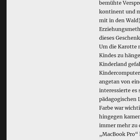
bemühte Verspre
kontinent und mi
mit in den Wald)
Erziehungsmetho
dieses Geschenk
Um die Karotte n
Kindes zu hänge
Kinderland gefa
Kindercomputern
angetan von ein
interessierte es
pädagogischen L
Farbe war wichti
hingegen kamen
immer mehr zu d
„MacBook Pro“ ka