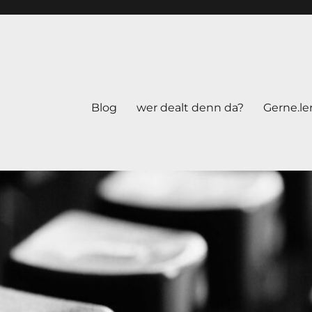
Blog
wer dealt denn da?
Gerne.le