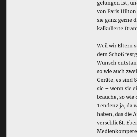
gelungen ist, u
von Paris Hilton
sie ganz gerne d
kalkulierte Dram
Weil wir Eltern 
dem Schoß festg
Wunsch entstan
so wie auch zwei
Geräte, es sind 
sie – wenn sie e
brauche, so wie 
Tendenz ja, da w
haben, das die 
verschließt. Eb
Medienkompetenz