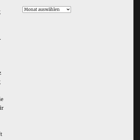
Archiv
g
.
z
g
ie
ir
t