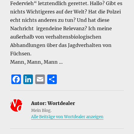
Federvieh“ letztendlich gerettet. Hallo? Gibt es
nichts Wichtigeres auf der Welt? Hat die Polzei
echt nichts anderes zu tun? Und hat diese
Nachricht irgendeine Relevanz? Ich meine
außerhalb von verhaltensbiologischen
Abhandlungen über das Jagdverhalten von
Füchsen.
Mann, Mann, Mann …
F
Li
E
T
a
n
m
ei
c
k
ai
le
Autor:
Wortdealer
e
e
l
n
Mein Blog.
b
d
Alle Beiträge von Wortdealer anzeigen
o
I