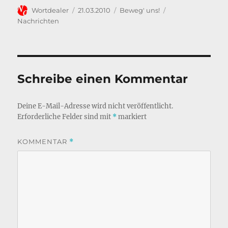
o
n
Autor
Veröffentlicht
Kategorien
Schlagwörter
Wortdealer
21.03.2010
Beweg' uns!
k
am
Nachrichten
Schreibe einen Kommentar
Deine E-Mail-Adresse wird nicht veröffentlicht.
Erforderliche Felder sind mit
*
markiert
KOMMENTAR
*