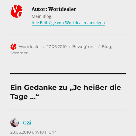
c
k
ai
le
Autor:
Wortdealer
e
e
l
n
Mein Blog.
b
d
Alle Beiträge von Wortdealer anzeigen
o
I
o
n
Autor
Veröffentlicht
Kategorien
Schlagwörter
Wortdealer
27.06.2010
Beweg' uns!
Blog
,
k
am
Sommer
Ein Gedanke zu „Je heißer die
Tage …“
GZi
sagt:
28.06.2010 um 18:11 Uhr