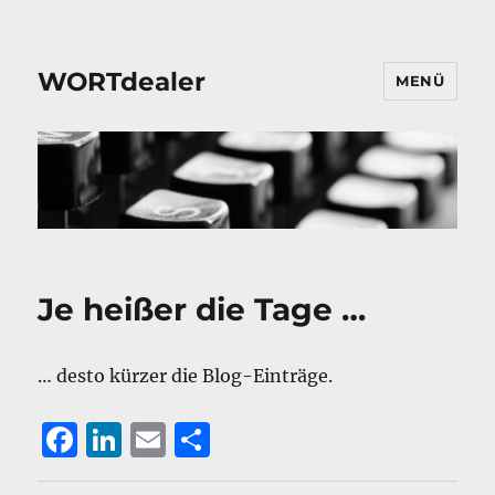
WORTdealer
MENÜ
Je heißer die Tage …
… desto kürzer die Blog-Einträge.
F
Li
E
T
a
n
m
ei