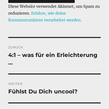
Diese Website verwendet Akismet, um Spam zu
reduzieren.
Erfahre, wie deine
Kommentardaten verarbeitet werden.
Beitragsnavigation
ZURÜCK
4:1 – was für ein Erleichterung
Vorheriger
Beitrag:
…
WEITER
Fühlst Du Dich uncool?
Nächster
Beitrag: