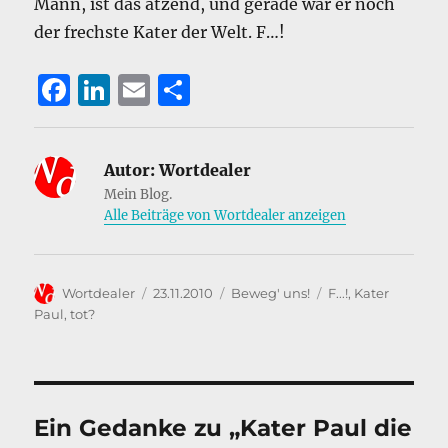
Mann, ist das ätzend, und gerade war er noch
der frechste Kater der Welt. F…!
F
Li
E
T
a
n
m
ei
c
k
ai
le
Autor:
Wortdealer
e
e
l
n
Mein Blog.
b
d
Alle Beiträge von Wortdealer anzeigen
o
I
o
n
Autor
Veröffentlicht
Kategorien
Schlagwörter
Wortdealer
23.11.2010
Beweg' uns!
F...!
,
Kater
k
am
Paul
,
tot?
Ein Gedanke zu „Kater Paul die