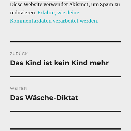
Diese Website verwendet Akismet, um Spam zu
reduzieren.
Erfahre, wie deine
Kommentardaten verarbeitet werden.
Beitragsnavigation
ZURÜCK
Das Kind ist kein Kind mehr
Vorheriger
Beitrag:
WEITER
Das Wäsche-Diktat
Nächster
Beitrag: