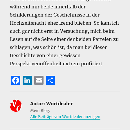
während mir beide innerhalb der
Schilderungen der Geschehnisse in der
Hochzeitsnacht eher fremd blieben. So kam ich
auch gar nicht erst in Versuchung, mich beim
Lesen auf die Seite einer der beiden Parteien zu
schlagen, was schön ist, da man bei dieser
Geschichte von einer gewissen
Perspektivenoffenheit extrem profitiert.
F
Li
E
T
a
n
m
ei
c
k
ai
le
Autor:
Wortdealer
e
e
l
n
Mein Blog.
b
d
Alle Beiträge von Wortdealer anzeigen
o
I