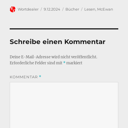
o
n
Autor
Veröffentlicht
Kategorien
Schlagwörter
Wortdealer
9.12.2024
Bücher
Lesen
,
McEwan
k
am
Schreibe einen Kommentar
Deine E-Mail-Adresse wird nicht veröffentlicht.
Erforderliche Felder sind mit
*
markiert
KOMMENTAR
*