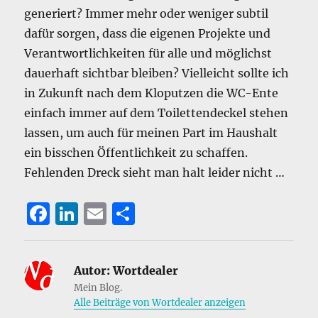
generiert? Immer mehr oder weniger subtil
dafür sorgen, dass die eigenen Projekte und
Verantwortlichkeiten für alle und möglichst
dauerhaft sichtbar bleiben? Vielleicht sollte ich
in Zukunft nach dem Kloputzen die WC-Ente
einfach immer auf dem Toilettendeckel stehen
lassen, um auch für meinen Part im Haushalt
ein bisschen Öffentlichkeit zu schaffen.
Fehlenden Dreck sieht man halt leider nicht …
F
Li
E
T
a
n
m
ei
c
k
ai
le
Autor:
Wortdealer
e
e
l
n
Mein Blog.
b
d
Alle Beiträge von Wortdealer anzeigen