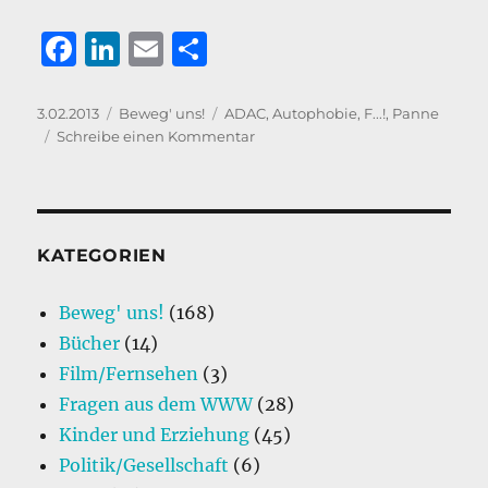
F
Li
E
T
a
n
m
ei
c
k
ai
le
Veröffentlicht
Kategorien
Schlagwörter
3.02.2013
Beweg' uns!
ADAC
,
Autophobie
,
F...!
,
Panne
am
zu
Schreibe einen Kommentar
e
e
l
n
Das
b
d
klappt
ja
o
I
toll
o
n
mit
KATEGORIEN
dem
k
ADAC
Beweg' uns!
(168)
…
Bücher
(14)
Film/Fernsehen
(3)
Fragen aus dem WWW
(28)
Kinder und Erziehung
(45)
Politik/Gesellschaft
(6)