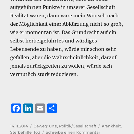
aufgeführten Punkte in unserer Gesellschaft
Realität wären, dann wäre mein Wunsch nach
der Möglichkeit einer Abkürzung nicht so groß,
wie er momentan ist. Das Grundrecht auf ein
selbst herbeigeführtes und würdiges
Lebensende zu haben, würde mir schon sehr
gefallen, aber die Wahrscheinlichkeit, darauf
jemals zurückgreifen zu wollen, würde sich
vermutlich stark reduzieren.
F
Li
E
T
a
n
m
ei
c
k
ai
le
Veröffentlicht
Kategorien
Schlagwörter
14.11.2014
Beweg' uns!
,
Politik/Gesellschaft
Krankheit
,
am
zu
Sterbehilfe
,
Tod
Schreibe einen Kommentar