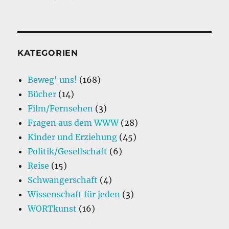
e
e
l
n
Sterbehilfe:
b
d
Abkürzung
oder
o
I
Notausgang?
o
n
KATEGORIEN
k
Beweg' uns!
(168)
Bücher
(14)
Film/Fernsehen
(3)
Fragen aus dem WWW
(28)
Kinder und Erziehung
(45)
Politik/Gesellschaft
(6)
Reise
(15)
Schwangerschaft
(4)
Wissenschaft für jeden
(3)
WORTkunst
(16)