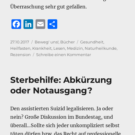
Überraschung sehr gut gefallen.
F
Li
E
T
a
n
m
ei
c
k
ai
le
Veröffentlicht
Kategorien
Schlagwörter
27.10.2017
Beweg' uns!
,
Bücher
Gesundheit
,
am
Heilfasten
,
Krankheit
,
Lesen
,
Medizin
,
Naturheilkunde
,
e
e
l
n
zu
Rezension
Schreibe einen Kommentar
b
d
Heilen
mit
o
I
der
Sterbehilfe: Abkürzung
o
n
Kraft
der
oder Notausgang?
k
Natur
–
Prof.
Den assistierten Suizid legalisieren. Ja oder
Dr.
nein? Große Diskussion im Bundestag, und
Andreas
Michalsen
überall…Sollte sich jeder unkompliziert selbst
(Rezension)
töten dürfen bzw. das Recht auf professionelle