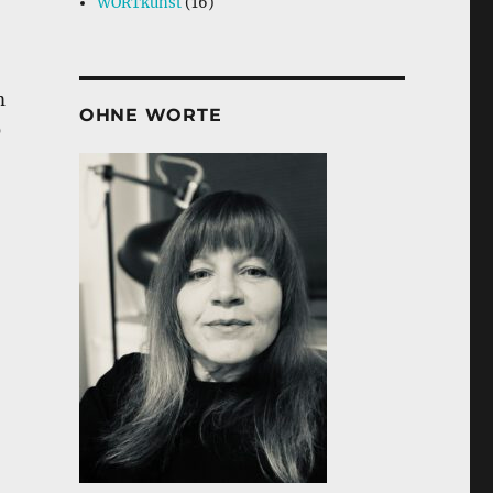
WORTkunst
(16)
m
OHNE WORTE
0