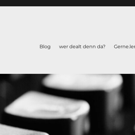
Blog
wer dealt denn da?
Gerne.le