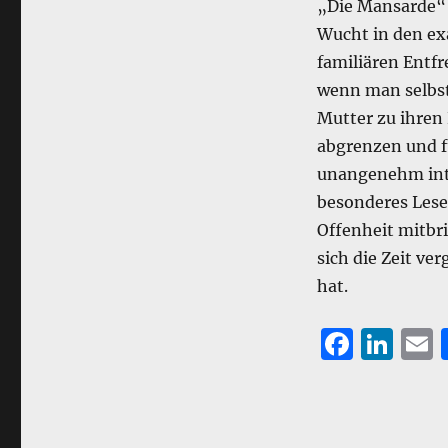
„Die Mansarde“ 
Wucht in den ex
familiären Entfr
wenn man selbst
Mutter zu ihren
abgrenzen und f
unangenehm inte
besonderes Lese
Offenheit mitbr
sich die Zeit ve
hat.
F
Li
a
n
c
k
a
e
e
l