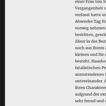
einer Frau von S
Vergangenheit u
verfasst hatte 
Absender Tag fü
vorweg nehmen, 
berichten, gesch
Zäsur in das Bez
noch aus ihrem
kleinen und für
besteht. Haushof
fatalistischen P
anmutendenen Be
untereinander. A
ihren Charaktere
aufgrund der ex
sehr fremd und 