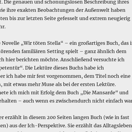
t. Die genauen und schonungslosen Beschreibung ihres
ie ihre exakten Beobachtungen der Außenwelt haben
ten bis zur letzten Seite gefesselt und extrem neugierig
hr.
ie Novelle „Wir töten Stella“ – ein großartiges Buch, das 
törenden familiären Setting spielt – ganz ähnlich dem
ch hier berichten möchte. Anschließend versuchte ich
petentür“. Die Lektüre dieses Buchs habe ich
er ich habe mir fest vorgenommen, dem Titel noch eine
 mit etwas mehr Muse als bei der ersten Lektüre.
mete ich mich mit Erfolg dem Buch „Die Mansarde“ und
ehalten – auch wenn es zwischendurch nicht einfach war
 erzählt in diesem 200 Seiten langen Buch (wie in fast
en) aus der Ich-Perspektive. Sie erzählt das Alltagsleben