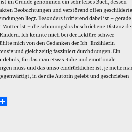
ist im Grunde genommen ein sehr leises Buch, dessen
akten Beobachtungen und verstörend offen geschildert
emdungen liegt. Besonders irritierend dabei ist – gerade
 Mutter ist – die schonungslos beschriebene Distanz de
 Kindern. Ich konnte mich bei der Lektüre schwer
ühlte mich von den Gedanken der Ich-Erzählerin
nsiv und gleichzeitig fasziniert durchdrungen. Ein
erlebnis, für das man etwas Ruhe und emotionale
ingen muss und das umso eindrücklicher ist, je mehr ma
rgegenwärtigt, in der die Autorin gelebt und geschrieben
E
T
m
ei
i
le
n