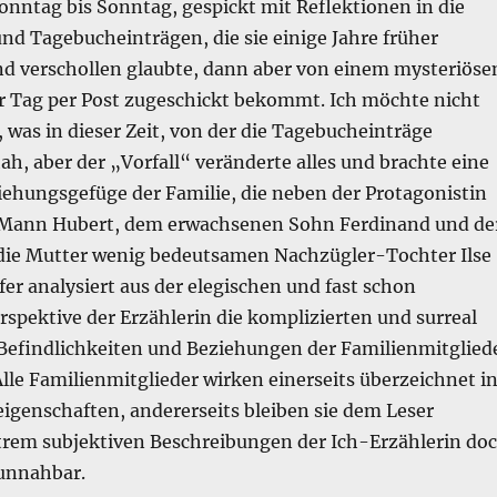
onntag bis Sonntag, gespickt mit Reflektionen in die
nd Tagebucheinträgen, die sie einige Jahre früher
und verschollen glaubte, dann aber von einem mysteriöse
r Tag per Post zugeschickt bekommt. Ich möchte nicht
was in dieser Zeit, von der die Tagebucheinträge
ah, aber der „Vorfall“ veränderte alles und brachte eine
iehungsgefüge der Familie, die neben der Protagonistin
 Mann Hubert, dem erwachsenen Sohn Ferdinand und de
 die Mutter wenig bedeutsamen Nachzügler-Tochter Ilse
er analysiert aus der elegischen und fast schon
erspektive der Erzählerin die komplizierten und surreal
findlichkeiten und Beziehungen der Familienmitglied
lle Familienmitglieder wirken einerseits überzeichnet i
igenschaften, andererseits bleiben sie dem Leser
trem subjektiven Beschreibungen der Ich-Erzählerin do
unnahbar.