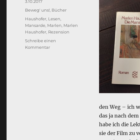
Veröffentlicht
3.10.2017
am
Kategorien
Beweg' uns!
,
Bücher
Schlagwörter
Haushofer
,
Lesen
,
Mansarde
,
Marlen
,
Marlen
Haushofer
,
Rezension
Schreibe einen
zu
Kommentar
Die
Mansarde
–
Marlen
Haushofer
(Rezension)
den Weg – ich w
das ja nach dem
habe ich die Lek
sie der Film zu 