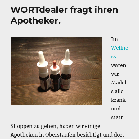
o
I
mal
WORTdealer fragt ihren
o
n
Nasenspray!
Apotheker.
k
Im
Wellne
ss
waren
wir
Mädel
s alle
krank
und
statt
Shoppen zu gehen, haben wir einige
Apotheken in Oberstaufen besichtigt und dort