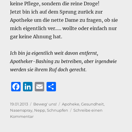
keine Pflege, sondern die reine Droge!
Jetzt bin ich auf dem Sprung zurück zur
Apotheke um die nette Dame zu fragen, ob sie
mich eigentlich ver….. wollte oder einfach nur
gar keine Ahnung hat.
Ich bin ja eigentlich weit davon entfernt,
Apotheker-Bashing zu betreiben, aber irgendwie
werden sie ihrem Ruf doch gerecht.
F
Li
E
T
a
n
m
ei
c
k
ai
le
Veröffentlicht
Kategorien
Schlagwörter
19.01.2013
Beweg' uns!
Apoheke
,
Gesundheit
,
am
Nasenspray
,
Nepp
,
Schnupfen
Schreibe einen
e
e
l
n
zu
Kommentar
b
d
Und
noch