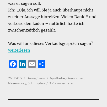
was er sagen soll.
Ich: „Oje, ich will Sie ja auch überhaupt nicht
zu einer Aussage hinreißen. Vielen Dank!“ und
verlasse den Laden – natürlich hatte ich
zwischenzeitlich gezahlt.
Was will uns dieses Verkaufsgespräch sagen?
„WORTdealer fragt ihren Apotheker.“
weiterlesen
F
Li
E
T
a
n
m
ei
c
k
ai
le
Veröffentlicht
Kategorien
Schlagwörter
26.11.2012
Beweg' uns!
Apotheke
,
Gesundheit
,
am
zu
Nasenspray
,
Schnupfen
3 Kommentare
e
e
l
n
WORTdealer
b
d
fragt
ihren
o
I
Apotheker.