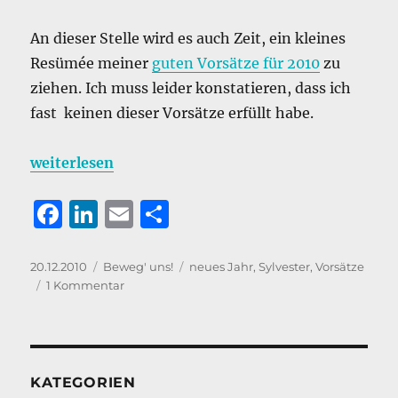
An dieser Stelle wird es auch Zeit, ein kleines
Resümée meiner
guten Vorsätze für 2010
zu
ziehen. Ich muss leider konstatieren, dass ich
fast keinen dieser Vorsätze erfüllt habe.
„Vorsätze 2010 – Klassenziel nicht erreicht.“
weiterlesen
F
Li
E
T
a
n
m
ei
c
k
ai
le
Veröffentlicht
Kategorien
Schlagwörter
20.12.2010
Beweg' uns!
neues Jahr
,
Sylvester
,
Vorsätze
am
zu
1 Kommentar
e
e
l
n
Vorsätze
b
d
2010
–
o
I
Klassenziel
o
n
nicht
KATEGORIEN
erreicht.