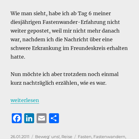
Wie man sieht, habe ich ab Tag 6 meiner
diesjährigen Fastenwander-Erfahrung nicht
weiter gepostet, weil mir nicht mehr danach
war, nachdem ich die Nachricht über eine
schwere Erkrankung im Freundeskreis erhalten
hatte.
Nun möchte ich aber trotzdem noch einmal
kurz nachträglich erzählen, wie es war.
„Fastenwander Reloaded: Das Fazit“
weiterlesen
F
Li
E
T
a
n
m
ei
c
k
ai
le
Veröffentlicht
Kategorien
Schlagwörter
26.01.2011
Beweg' uns!
,
Reise
Fasten
,
Fastenwandern
,