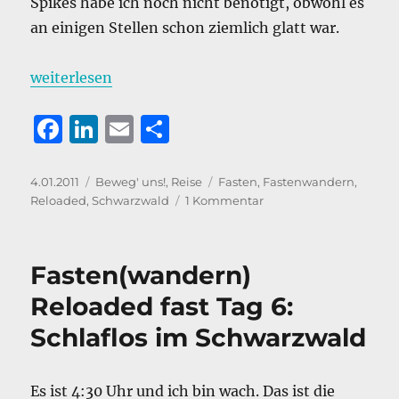
Spikes habe ich noch nicht benötigt, obwohl es
an einigen Stellen schon ziemlich glatt war.
„Fasten(wandern) Reloaded Tag 6: Perfekter Wande
weiterlesen
F
Li
E
T
a
n
m
ei
c
k
ai
le
Veröffentlicht
Kategorien
Schlagwörter
4.01.2011
Beweg' uns!
,
Reise
Fasten
,
Fastenwandern
,
am
zu
Reloaded
,
Schwarzwald
1 Kommentar
e
e
l
n
Fasten(wandern)
b
d
Reloaded
Tag
o
I
Fasten(wandern)
6:
o
n
Perfekter
Reloaded fast Tag 6:
Wanderstart!
k
Schlaflos im Schwarzwald
Es ist 4:30 Uhr und ich bin wach. Das ist die