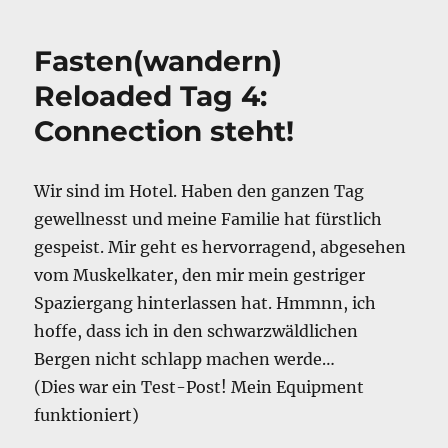
b
d
Reloaded
Tag
o
I
Fasten(wandern)
5:
o
n
Hallo
Reloaded Tag 4:
Schwarzwald!
k
Connection steht!
Wir sind im Hotel. Haben den ganzen Tag
gewellnesst und meine Familie hat fürstlich
gespeist. Mir geht es hervorragend, abgesehen
vom Muskelkater, den mir mein gestriger
Spaziergang hinterlassen hat. Hmmnn, ich
hoffe, dass ich in den schwarzwäldlichen
Bergen nicht schlapp machen werde…
(Dies war ein Test-Post! Mein Equipment
funktioniert)