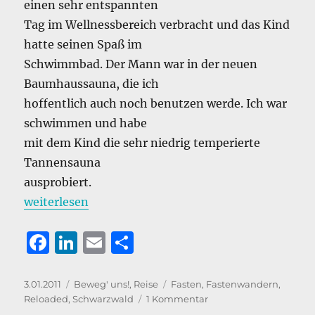
einen sehr entspannten
Tag im Wellnessbereich verbracht und das Kind
hatte seinen Spaß im
Schwimmbad. Der Mann war in der neuen
Baumhaussauna, die ich
hoffentlich auch noch benutzen werde. Ich war
schwimmen und habe
mit dem Kind die sehr niedrig temperierte
Tannensauna
ausprobiert.
„Fasten(wandern) Reloaded Tag 5: Hallo Schwarzwa
weiterlesen
F
Li
E
T
a
n
m
ei
c
k
ai
le
Veröffentlicht
Kategorien
Schlagwörter
3.01.2011
Beweg' uns!
,
Reise
Fasten
,
Fastenwandern
,
am
zu
Reloaded
,
Schwarzwald
1 Kommentar
e
e
l
n
Fasten(wandern)