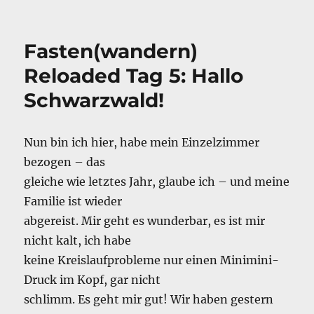
e
e
l
n
Faste
b
d
Reloa
fast
o
I
Fasten(wandern)
Tag
o
n
6:
Reloaded Tag 5: Hallo
Schlaf
k
Schwarzwald!
im
Schwa
Nun bin ich hier, habe mein Einzelzimmer
bezogen – das
gleiche wie letztes Jahr, glaube ich – und meine
Familie ist wieder
abgereist. Mir geht es wunderbar, es ist mir
nicht kalt, ich habe
keine Kreislaufprobleme nur einen Minimini-
Druck im Kopf, gar nicht
schlimm. Es geht mir gut! Wir haben gestern