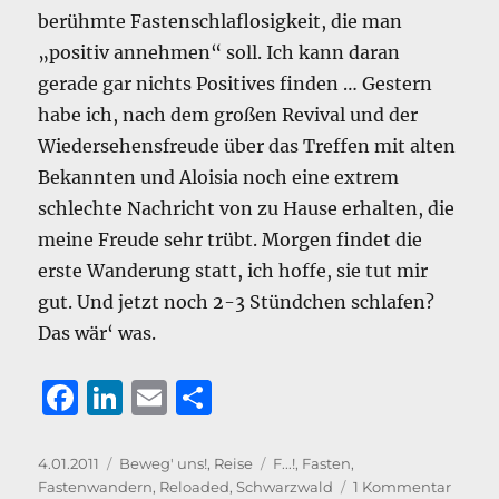
berühmte Fastenschlaflosigkeit, die man
„positiv annehmen“ soll. Ich kann daran
gerade gar nichts Positives finden … Gestern
habe ich, nach dem großen Revival und der
Wiedersehensfreude über das Treffen mit alten
Bekannten und Aloisia noch eine extrem
schlechte Nachricht von zu Hause erhalten, die
meine Freude sehr trübt. Morgen findet die
erste Wanderung statt, ich hoffe, sie tut mir
gut. Und jetzt noch 2-3 Stündchen schlafen?
Das wär‘ was.
F
Li
E
T
a
n
m
ei
c
k
ai
le
Veröffentlicht
Kategorien
Schlagwörter
4.01.2011
Beweg' uns!
,
Reise
F...!
,
Fasten
,
am
zu
Fastenwandern
,
Reloaded
,
Schwarzwald
1 Kommentar