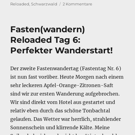
am
zu
Reloaded
,
Schwarzwald
2 Kommentare
e
e
l
n
Fastenwander
b
d
Reloaded:
Das
o
I
Fasten(wandern)
Fazit
o
n
Reloaded Tag 6:
k
Perfekter Wanderstart!
Der zweite Fastenwandertag (Fastentag Nr. 6)
ist nun fast vorüber. Heute Morgen nach einem
sehr leckeren Apfel-Orange-Zitronen-Saft
sind wir zur ersten Wanderung aufgebrochen.
Wir sind direkt vom Hotel aus gestartet und
relativ eben durch das schöne Tonbachtal
gelaufen. Das Wetter war herrlich, strahlender
Sonnenschein und klirrende Kälte. Meine