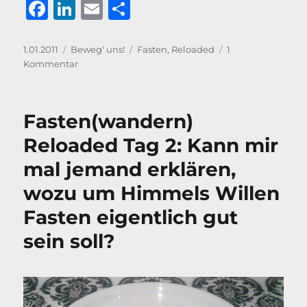
F
Li
E
T
a
n
m
ei
c
k
ai
le
Veröffentlicht
Kategorien
Schlagwörter
1.01.2011
Beweg' uns!
Fasten
,
Reloaded
1
am
zu
Kommentar
e
e
l
n
Fasten(wandern)
b
d
Reloaded
Tag
o
I
Fasten(wandern)
3:
o
n
Geschafft?
Reloaded Tag 2: Kann mir
k
mal jemand erklären,
wozu um Himmels Willen
Fasten eigentlich gut
sein soll?