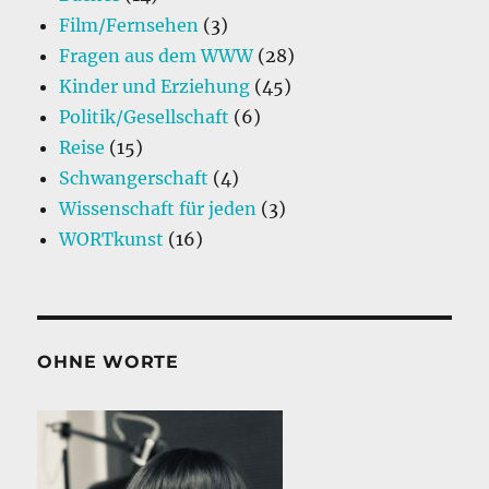
eigentlich
Film/Fernsehen
(3)
gut
Fragen aus dem WWW
sein
(28)
soll?
Kinder und Erziehung
(45)
Politik/Gesellschaft
(6)
Reise
(15)
Schwangerschaft
(4)
Wissenschaft für jeden
(3)
WORTkunst
(16)
OHNE WORTE