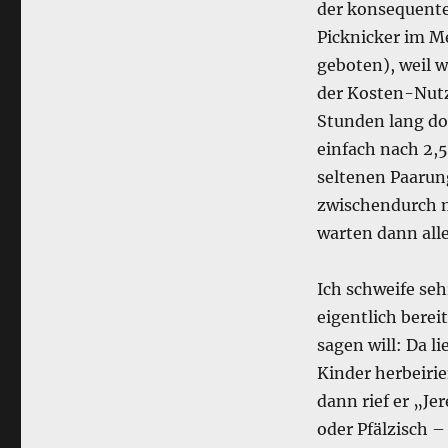
der konsequente
Picknicker im M
geboten), weil 
der Kosten-Nut
Stunden lang do
einfach nach 2,5
seltenen Paarun
zwischendurch m
warten dann all
Ich schweife sehr
eigentlich berei
sagen will: Da l
Kinder herbeirie
dann rief er „J
oder Pfälzisch –