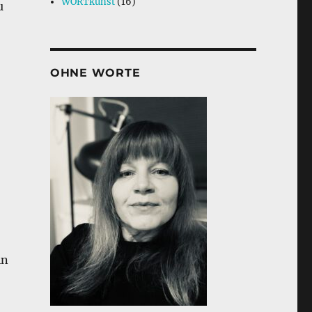
WORTkunst
(16)
u
OHNE WORTE
in