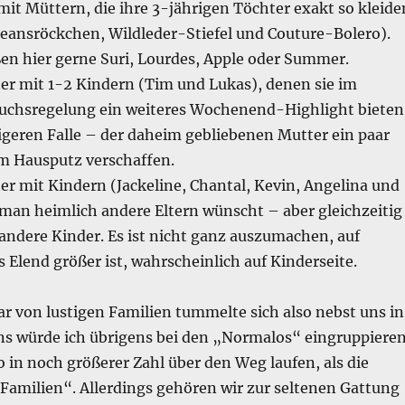
it Müttern, die ihre 3-jährigen Töchter exakt so kleide
(Jeansröckchen, Wildleder-Stiefel und Couture-Bolero).
ßen hier gerne Suri, Lourdes, Apple oder Summer.
er mit 1-2 Kindern (Tim und Lukas), denen sie im
uchsregelung ein weiteres Wochenend-Highlight bieten
igeren Falle – der daheim gebliebenen Mutter ein paar
m Hausputz verschaffen.
r mit Kindern (Jackeline, Chantal, Kevin, Angelina und
 man heimlich andere Eltern wünscht – aber gleichzeitig
andere Kinder. Es ist nicht ganz auszumachen, auf
s Elend größer ist, wahrscheinlich auf Kinderseite.
r von lustigen Familien tummelte sich also nebst uns in
ns würde ich übrigens bei den „Normalos“ eingruppieren
 in noch größerer Zahl über den Weg laufen, als die
amilien“. Allerdings gehören wir zur seltenen Gattung