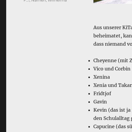
F...!
,
Namen
,
Wilhelma
Aus unserer KiTa
beheimatet, kann
dass niemand von
Cheyenne (mit 
Vico und Corbin 
Xenina
Xenia und Takar
Fridtjof
Gavin
Kevin (das ist j
den Schulalltag 
Capucine (das sü