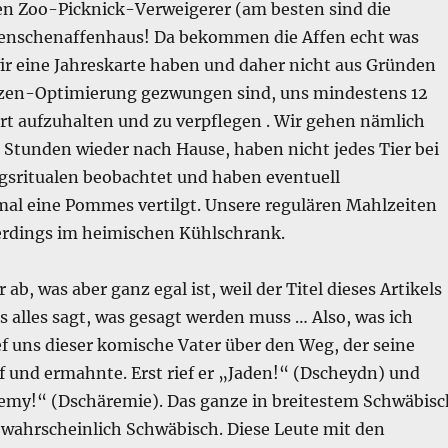
n Zoo-Picknick-Verweigerer (am besten sind die
enschenaffenhaus! Da bekommen die Affen echt was
wir eine Jahreskarte haben und daher nicht aus Gründen
zen-Optimierung gezwungen sind, uns mindestens 12
rt aufzuhalten und zu verpflegen . Wir gehen nämlich
 Stunden wieder nach Hause, haben nicht jedes Tier bei
gsritualen beobachtet und haben eventuell
al eine Pommes vertilgt. Unsere regulären Mahlzeiten
erdings im heimischen Kühlschrank.
 ab, was aber ganz egal ist, weil der Titel dieses Artikels
ts alles sagt, was gesagt werden muss … Also, was ich
ief uns dieser komische Vater über den Weg, der seine
f und ermahnte. Erst rief er „Jaden!“ (Dscheydn) und
eremy!“ (Dschäremie). Das ganze in breitestem Schwäbisc
 wahrscheinlich Schwäbisch. Diese Leute mit den