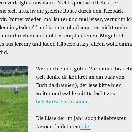
rn verfolgten uns dann. Nicht sprichwörtlich, aber
sie sich intuitiv die gleiche Route durch den Tierpark
ir. Immer wieder, mal lauter und mal leiser, vernahm ic
der ein „Jaden?“ und konnte überhaupt gar nicht mehr
ununterbrochen und mit tief empfundenem Mitgefühl
s aus Jeremy und Jaden Häberle in 25 Jahren wohl einm
ird.
Wer noch einen guten Vornamen brauch
(ich denke da konkret an ein paar von
Euch da draußen), der lese bitte hier
weiter und wähle mit Bedacht aus:
beliebteste-vornamen
Die Liste der im Jahr 2009 beliebtesten
Namen findet man
hier
.