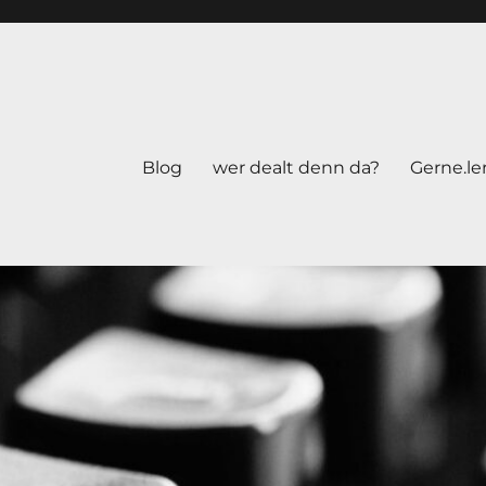
Blog
wer dealt denn da?
Gerne.le