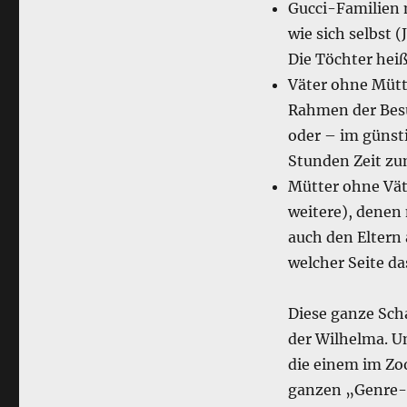
Gucci-Familien m
wie sich selbst 
Die Töchter hei
Väter ohne Mütt
Rahmen der Bes
oder – im günst
Stunden Zeit zu
Mütter ohne Väte
weitere), denen
auch den Eltern 
welcher Seite da
Diese ganze Scha
der Wilhelma. U
die einem im Zoo
ganzen „Genre-F