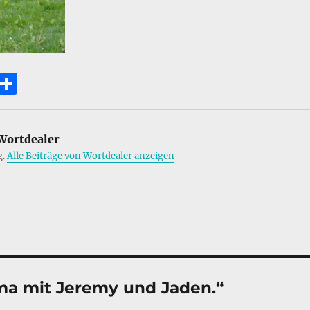
E
T
m
ei
i
le
ortdealer
n
g.
Alle Beiträge von Wortdealer anzeigen
ma mit Jeremy und Jaden.“