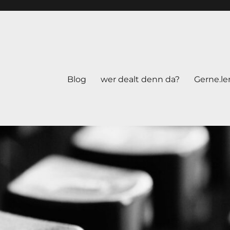
Blog
wer dealt denn da?
Gerne.le