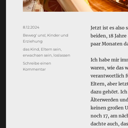
Veröffentlicht
8.12.2024
Jetzt ist es als
am
Kategorien
Beweg' uns!
,
Kinder und
beiden, 18 Jahre 
Erziehung
paar Monaten da
Schlagwörter
das Kind
,
Eltern sein
,
erwachsen sein
,
loslassen
Ich habe mir imm
Schreibe einen
waren, wie das w
zu
Kommentar
Das
verantwortlich f
Kind
Eltern, aber let
ist
dazu gehört. Ic
kein
Kind
Älterwerden und
mehr
keinen großen U
noch 17, am näch
dachte auch, das