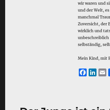
wir waren und si
und der Welt, es
manchmal Trauri
Zuversicht, der 
wirklich und tat
unbeschreiblich 
selbständig, sel
Mein Kind, mit F
F
Li
a
n
c
k
a
e
e
l
b
d