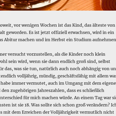
o soweit, vor wenigen Wochen ist das Kind, das älteste von
alt geworden. Es ist jetzt offiziell erwachsen, wird in ein
s Abitur machen und im Herbst ein Studium aufnehmen
er versucht vorzustellen, als die Kinder noch klein
ohl sein wird, wenn sie dann endlich groß sind, selbst
ür das, was sie tun, natürlich auch noch abhängig von un
ztendlich volljährig, mündig, geschäftsfähig mit allem wa
h habe immer vermutet, auch im Umgang mit dem eigen
 den zugehörigen Jahreszahlen, dass es schließlich
nterschied für mich machen würde. An einem Tag war si
sten ist sie 18. Was sollte sich schon groß verändern? Ic
s mit dem Erreichen der Volljährigkeit vermutlich nicht