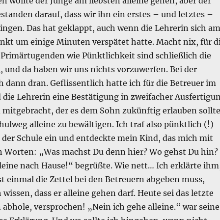
 wollte der Junge am liebsten alleine gehen, aber der
tanden darauf, dass wir ihn ein erstes – und letztes –
ingen. Das hat geklappt, auch wenn die Lehrerin sich a
nkt um einige Minuten verspätet hatte. Macht nix, für d
Primärtugenden wie Pünktlichkeit sind schließlich die
, und da haben wir uns nichts vorzuwerfen. Bei der
 dann dran. Geflissentlich hatte ich für die Betreuer im
 die Lehrerin eine Bestätigung in zweifacher Ausfertigu
 mitgebracht, der es dem Sohn zukünftig erlauben sollte
hulweg alleine zu bewältigen. Ich traf also pünktlich (!)
 der Schule ein und entdeckte mein Kind, das mich mit
n Worten: „Was machst Du denn hier? Wo gehst Du hin?
leine nach Hause!“ begrüßte. Wie nett… Ich erklärte ihm
st einmal die Zettel bei den Betreuern abgeben muss,
 wissen, dass er alleine gehen darf. Heute sei das letzte
n abhole, versprochen! „Nein ich gehe alleine.“ war seine