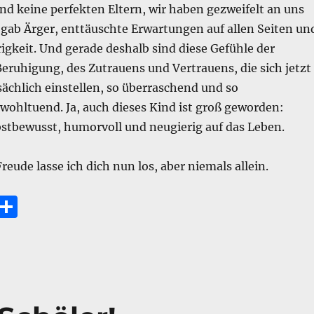
nd keine perfekten Eltern, wir haben gezweifelt an uns
 gab Ärger, enttäuschte Erwartungen auf allen Seiten un
gkeit. Und gerade deshalb sind diese Gefühle der
Beruhigung, des Zutrauens und Vertrauens, die sich jetzt
sächlich einstellen, so überraschend und so
wohltuend. Ja, auch dieses Kind ist groß geworden:
bstbewusst, humorvoll und neugierig auf das Leben.
reude lasse ich dich nun los, aber niemals allein.
E
T
m
ei
i
le
n