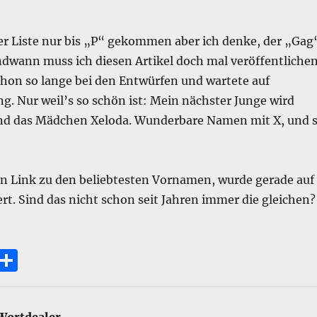
 der Liste nur bis „P“ gekommen aber ich denke, der „Gag
ndwann muss ich diesen Artikel doch mal veröffentlichen
hon so lange bei den Entwürfen und wartete auf
g. Nur weil’s so schön ist: Mein nächster Junge wird
nd das Mädchen Xeloda. Wunderbare Namen mit X, und 
n Link zu den beliebtesten Vornamen, wurde gerade auf
t. Sind das nicht schon seit Jahren immer die gleichen?
E
T
m
ei
i
le