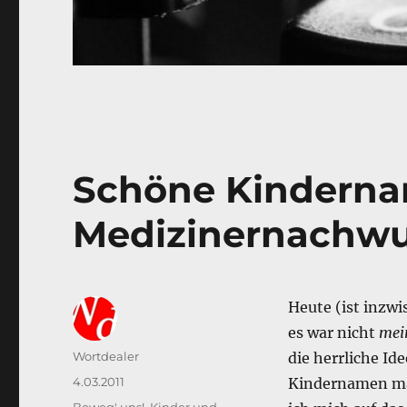
Schöne Kinderna
Medizinernachw
Heute (ist inzwi
es war nicht
mei
Autor
Wortdealer
die herrliche 
Veröffentlicht
4.03.2011
Kindernamen mac
am
Kategorien