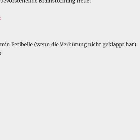
s bevorstehende Brainstorming freue:
:
smin Petibelle (wenn die Verhütung nicht geklappt hat)
a