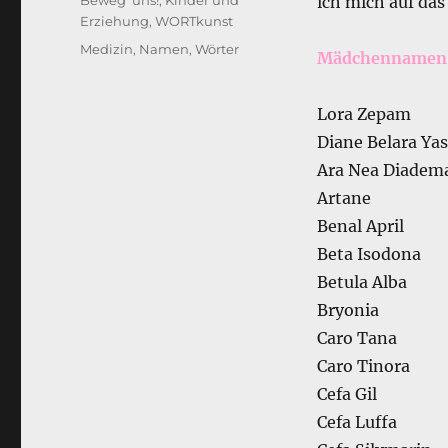
Beweg' uns!
,
Kinder und
ich mich auf da
Erziehung
,
WORTkunst
Schlagwörter
Medizin
,
Namen
,
Wörter
Mädchennamen
Lora Zepam
Diane Belara Ya
Ara Nea Diadem
Artane
Benal April
Beta Isodona
Betula Alba
Bryonia
Caro Tana
Caro Tinora
Cefa Gil
Cefa Luffa