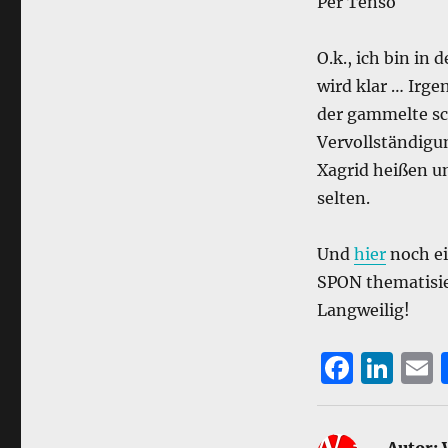
Per Tenso
O.k., ich bin in
wird klar … Irge
der gammelte sc
Vervollständigun
Xagrid heißen u
selten.
Und
hier
noch ei
SPON thematisier
Langweilig!
F
Li
a
n
c
k
a