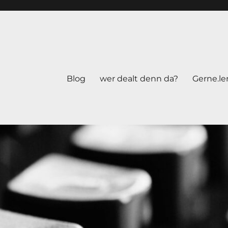
Blog
wer dealt denn da?
Gerne.le