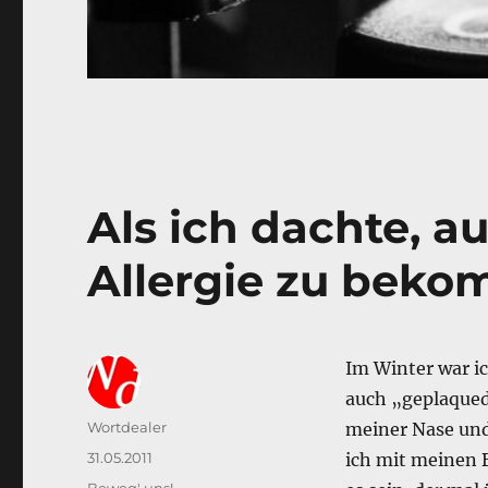
Als ich dachte, a
Allergie zu bek
Im Winter war i
auch „geplaqued“
Autor
Wortdealer
meiner Nase und
Veröffentlicht
31.05.2011
ich mit meinen 
am
Kategorien