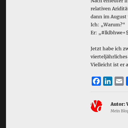
Nach erneuter I
relativen Aridit
dann im August 
Ich: „Warum?“
Er: „#lklbhwe+$
Jetzt habe ich z
vierteljährliche
Vielleicht ist er
F
Li
a
n
c
k
a
Autor:
W
e
e
l
Mein Blo
b
d
o
I