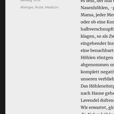
Beweg' uns!
es sein, der mal
Schlagwörter
Allergie
,
Ärzte
,
Medizin
Nasenhöhlen, -
Mama, jeder Men
oder ob eine Kor
halbverschnupft 
klagen, so als Z
eingehender Insp
eine benachbarte
Höhlen röntgen 
abgenommen und 
komplett negativ
unseren verblie
Das Höhlenröntg
nach Hause gehen
Lavendel duften
Wir erwartet, gi