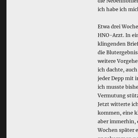
die Nebenhöhlen
ich habe ich mic
Etwa drei Woche
HNO-Arzt. In ei
klingenden Brie
die Blutergebniss
weitere Vorgehen
ich dachte, auc
jeder Depp mit i
ich musste bish
Vermutung stütze
Jetzt witterte i
kommen, eine kl
aber immerhin, e
Wochen später 