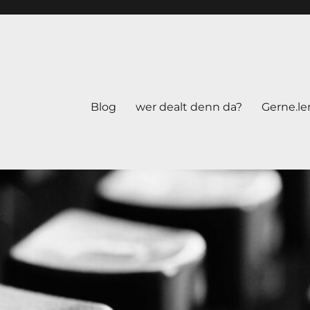
Blog
wer dealt denn da?
Gerne.le