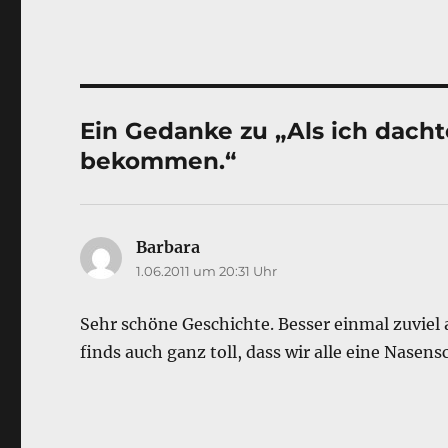
o
n
k
Ein Gedanke zu „Als ich dacht
bekommen.“
Barbara
sagt:
1.06.2011 um 20:31 Uhr
Sehr schöne Geschichte. Besser einmal zuviel
finds auch ganz toll, dass wir alle eine Nase