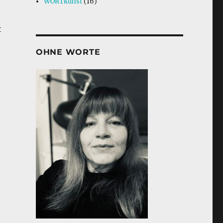
WORTkunst
(16)
t
OHNE WORTE
h