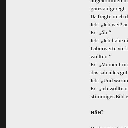
angekommen nah
ganz aufgeregt.
Da fragte mich d
Ich: „Ich weiß a
Er: „Äh.“
Ich: „Ich habe 
Laborwerte vorl
wollten.“
Er: „Moment mal
das sah alles gu
Ich: „Und waru
Er: „Ich wollte 
stimmiges Bild e
HÄH?