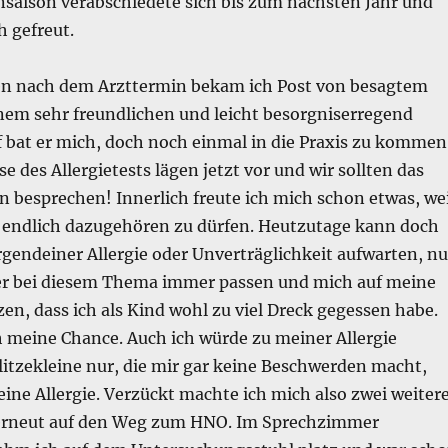
saison verabschiedete sich bis zum nächsten Jahr und
h gefreut.
n nach dem Arzttermin bekam ich Post von besagtem
nem sehr freundlichen und leicht besorgniserregend
f bat er mich, doch noch einmal in die Praxis zu kommen
e des Allergietests lägen jetzt vor und wir sollten das
 besprechen! Innerlich freute ich mich schon etwas, wei
h endlich dazugehören zu dürfen. Heutzutage kann doch
rgendeiner Allergie oder Unverträglichkeit aufwarten, nu
er bei diesem Thema immer passen und mich auf meine
n, dass ich als Kind wohl zu viel Dreck gegessen habe.
ch meine Chance. Auch ich würde zu meiner Allergie
itzekleine nur, die mir gar keine Beschwerden macht,
ine Allergie. Verzückt machte ich mich also zwei weiter
erneut auf den Weg zum HNO. Im Sprechzimmer