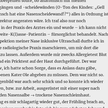
 überprüfen sollte, ob anatomisch mit meinen
gängen und -scheidewänden (O-Ton des Kindes: „Gell
sch hat eine Nasenscheidewand!?“) alles in Ordnung is
rektur angeraten wäre. Ich traf also nur noch
in der Praxis des Arztes ein und wurde – ich kann nicht
weite-K(l)asse-Patientin – fürsorglichst behandelt. Nac
ektion meiner Nase inklusive Ultraschall durfte ich in
 radiologische Praxis marschieren, um mir dort die
zu lassen. Außerdem wurde mir zwecks Allergietest Blut
ein Pricktest auf der Haut durchgeführt. Der war
, ich hatte schon Sorge, dass es Anlass dazu gäbe,
benen Kater Ole abgeben zu müssen. Dem war nicht so.
enbild war auch sehr schick und so konnte ich wieder
, bzw. zur Arbeit, ausgerüstet mit einer super nach
den Nasensalbe → trockene Nasenschleimhaut.
ng es mir schlagartig wieder gut, der Frühling brach an,