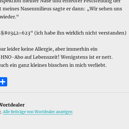
nspektion meiner Nase und erneuter Feststellung der
ät meines Nasenmilieus sagte er dann: „Wir sehen uns
wieder.“
§#0342=623“ (ich habe ihn wirklich nicht verstanden)
war leider keine Allergie, aber immerhin ein
s HNO-Abo auf Lebenszeit! Wenigstens ist er nett.
 auch ein ganz kleines bisschen in mich verliebt.
E
T
m
ei
i
le
ortdealer
n
g.
Alle Beiträge von Wortdealer anzeigen