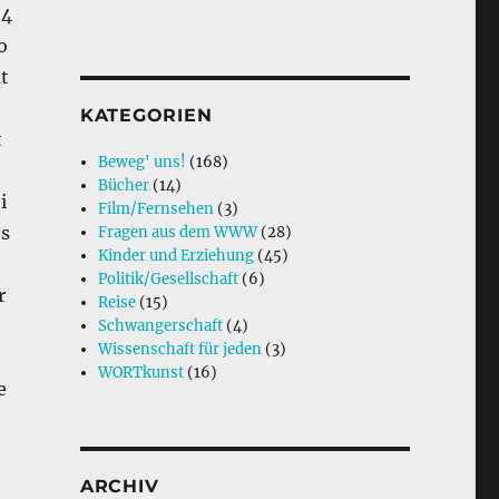
 4
o
t
KATEGORIEN
t
Beweg' uns!
(168)
t
Bücher
(14)
i
Film/Fernsehen
(3)
s
Fragen aus dem WWW
(28)
Kinder und Erziehung
(45)
Politik/Gesellschaft
(6)
r
Reise
(15)
Schwangerschaft
(4)
Wissenschaft für jeden
(3)
WORTkunst
(16)
e
ARCHIV