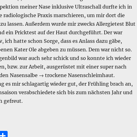
ektion meiner Nase inklusive Ultraschall durfte ich in
 radiologische Praxis marschieren, um mir dort die
zu lassen. Außerdem wurde mir zwecks Allergietest Blut
ein Pricktest auf der Haut durchgeführt. Der war
, ich hatte schon Sorge, dass es Anlass dazu gäbe,
benen Kater Ole abgeben zu müssen. Dem war nicht so.
enbild war auch sehr schick und so konnte ich wieder
, bzw. zur Arbeit, ausgerüstet mit einer super nach
den Nasensalbe → trockene Nasenschleimhaut.
ng es mir schlagartig wieder gut, der Frühling brach an,
saison verabschiedete sich bis zum nächsten Jahr und
h gefreut.
 auch endlich eine Allergie zu bekommen.“
E
T