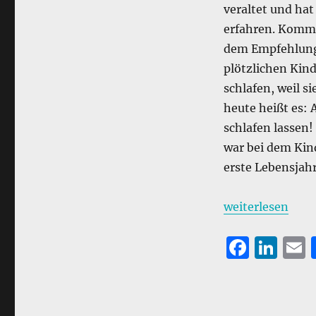
veraltet und ha
erfahren. Kommt
dem Empfehlung
plötzlichen Kin
schlafen, weil s
heute heißt es: 
schlafen lassen!
war bei dem Kind
erste Lebensjah
„Der Junge und d
weiterlesen
F
Li
a
n
c
k
a
e
e
l