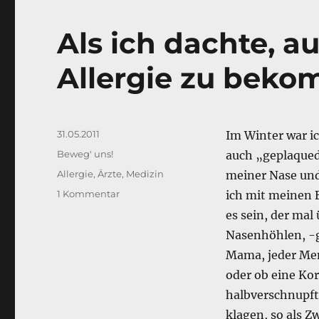
b
d
Als ich dachte, a
o
I
o
n
Allergie zu bek
k
Veröffentlicht
31.05.2011
Im Winter war i
am
Kategorien
Beweg' uns!
auch „geplaqued“
Schlagwörter
Allergie
,
Ärzte
,
Medizin
meiner Nase und
zu
1 Kommentar
ich mit meinen 
Als
es sein, der mal
ich
Nasenhöhlen, -
dachte,
auch
Mama, jeder Men
endlich
oder ob eine Kor
eine
halbverschnupft 
Allergie
zu
klagen, so als Z