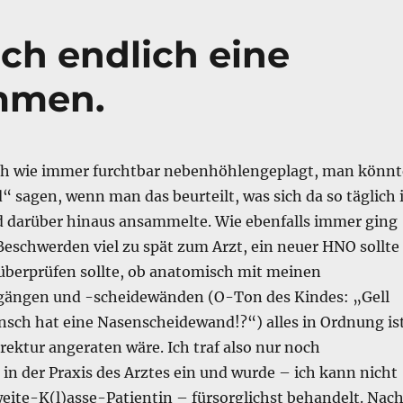
uch endlich eine
ommen.
ch wie immer furchtbar nebenhöhlengeplagt, man könnt
 sagen, wenn man das beurteilt, was sich da so täglich 
 darüber hinaus ansammelte. Wie ebenfalls immer ging
Beschwerden viel zu spät zum Arzt, ein neuer HNO sollte
 überprüfen sollte, ob anatomisch mit meinen
gängen und -scheidewänden (O-Ton des Kindes: „Gell
sch hat eine Nasenscheidewand!?“) alles in Ordnung is
rektur angeraten wäre. Ich traf also nur noch
in der Praxis des Arztes ein und wurde – ich kann nicht
weite-K(l)asse-Patientin – fürsorglichst behandelt. Nac