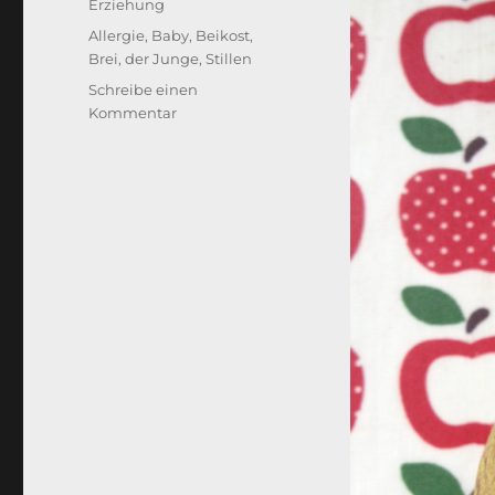
Erziehung
Schlagwörter
Allergie
,
Baby
,
Beikost
,
Brei
,
der Junge
,
Stillen
Schreibe einen
zu
Kommentar
Der
Junge
und
die
Beikost.