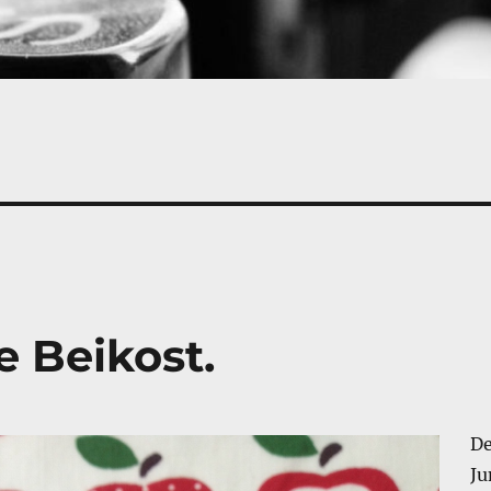
e Beikost.
De
Ju