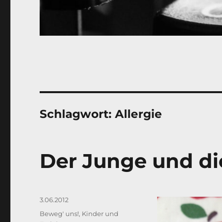
Schlagwort:
Allergie
Der Junge und di
Veröffentlicht
3.06.2012
am
Kategorien
Beweg' uns!
,
Kinder und