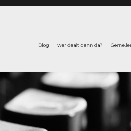
Blog
wer dealt denn da?
Gerne.le