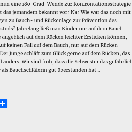
t nun eine 180-Grad-Wende zur Konfrontationsstrategie
 das jemandem bekannt vor? Na? Wie war das noch mit
en zu Bauch- und Rückenlage zur Prävention des
dstods? Jahrelang ließ man Kinder nur auf dem Bauch
ie angeblich auf dem Rücken leichter Ersticken können,
Auf keinen Fall auf dem Bauch, nur auf dem Rücken
 Der Junge schläft zum Glück gerne auf dem Rücken, das
 anders. Wir sind froh, dass die Schwester das gefährlic
r als Bauchschläferin gut überstanden hat…
ie Beikost.“
E
T
m
ei
i
le
n