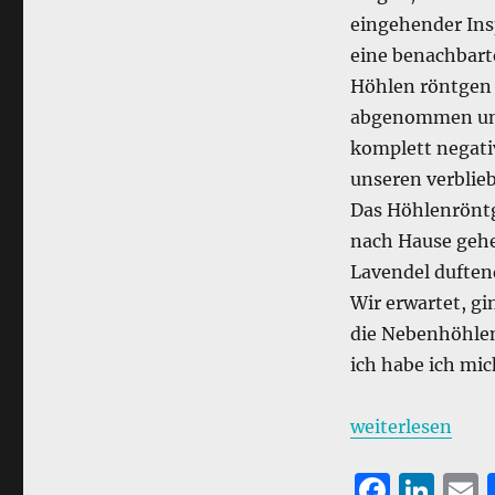
bekommen.
eingehender Insp
eine benachbarte
Höhlen röntgen 
abgenommen und 
komplett negativ
unseren verblie
Das Höhlenröntg
nach Hause gehen
Lavendel duften
Wir erwartet, gi
die Nebenhöhlen
ich habe ich mic
„Als ich dachte,
weiterlesen
F
Li