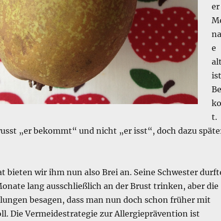
er
M
na
e
al
is
Be
ko
t.
wusst „er bekommt“ und nicht „er isst“, doch dazu späte
 bieten wir ihm nun also Brei an. Seine Schwester durft
nate lang ausschließlich an der Brust trinken, aber die
ungen besagen, dass man nun doch schon früher mit
ll. Die Vermeidestrategie zur Allergieprävention ist