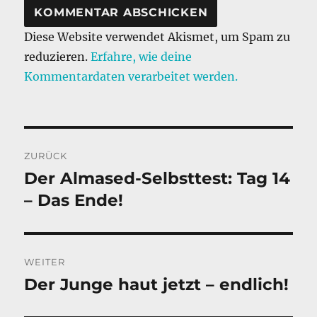
Diese Website verwendet Akismet, um Spam zu
reduzieren.
Erfahre, wie deine
Kommentardaten verarbeitet werden.
Beitragsnavigation
ZURÜCK
Der Almased-Selbsttest: Tag 14
Vorheriger
Beitrag:
– Das Ende!
WEITER
Der Junge haut jetzt – endlich!
Nächster
Beitrag: