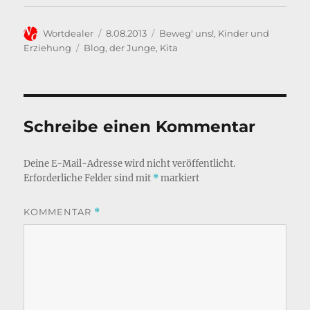
o
I
o
n
Autor
Veröffentlicht
Kategorien
Wortdealer
8.08.2013
Beweg' uns!
,
Kinder und
k
am
Schlagwörter
Erziehung
Blog
,
der Junge
,
Kita
Schreibe einen Kommentar
Deine E-Mail-Adresse wird nicht veröffentlicht.
Erforderliche Felder sind mit
*
markiert
KOMMENTAR
*