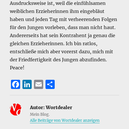
Ausdrucksweise ist, weil die einfühlsamen
weiblichen Erzieherinnen ihm eingebläut
haben und jeden Tag mit verheerenden Folgen
für den Jungen vorleben, dass man nicht haut.
Andererseits hat sein Kontrahent ja genau die
gleichen Erzieherinnen. Ich bin ratlos,
entschließe mich aber vorerst dazu, mich mit
der Friedfertigkeit des Jungen abzufinden.
Peace!
F
Li
E
T
a
n
m
ei
c
k
ai
le
Autor:
Wortdealer
e
e
l
n
Mein Blog.
b
d
Alle Beiträge von Wortdealer anzeigen