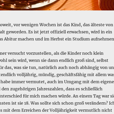
o soweit, vor wenigen Wochen ist das Kind, das älteste von
alt geworden. Es ist jetzt offiziell erwachsen, wird in ein
s Abitur machen und im Herbst ein Studium aufnehmen
er versucht vorzustellen, als die Kinder noch klein
ohl sein wird, wenn sie dann endlich groß sind, selbst
ür das, was sie tun, natürlich auch noch abhängig von un
ztendlich volljährig, mündig, geschäftsfähig mit allem wa
h habe immer vermutet, auch im Umgang mit dem eigen
 den zugehörigen Jahreszahlen, dass es schließlich
nterschied für mich machen würde. An einem Tag war si
sten ist sie 18. Was sollte sich schon groß verändern? Ic
s mit dem Erreichen der Volljährigkeit vermutlich nicht