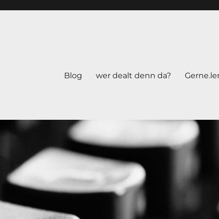
Blog
wer dealt denn da?
Gerne.le