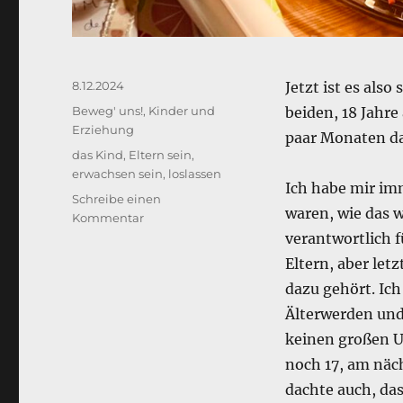
Veröffentlicht
8.12.2024
Jetzt ist es als
am
Kategorien
Beweg' uns!
,
Kinder und
beiden, 18 Jahre 
Erziehung
paar Monaten da
Schlagwörter
das Kind
,
Eltern sein
,
erwachsen sein
,
loslassen
Ich habe mir imm
Schreibe einen
waren, wie das w
zu
Kommentar
Das
verantwortlich f
Kind
Eltern, aber let
ist
dazu gehört. Ic
kein
Kind
Älterwerden und
mehr
keinen großen U
noch 17, am näch
dachte auch, das