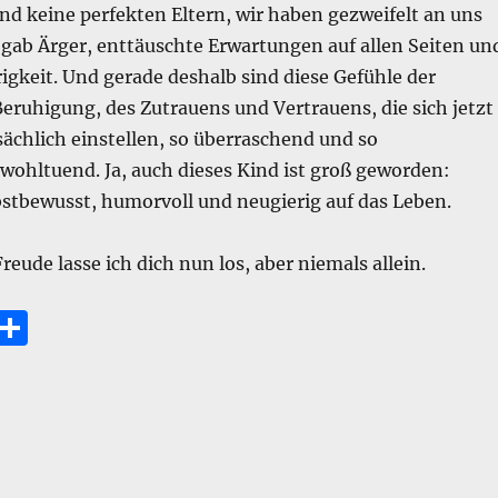
nd keine perfekten Eltern, wir haben gezweifelt an uns
 gab Ärger, enttäuschte Erwartungen auf allen Seiten un
gkeit. Und gerade deshalb sind diese Gefühle der
Beruhigung, des Zutrauens und Vertrauens, die sich jetzt
sächlich einstellen, so überraschend und so
wohltuend. Ja, auch dieses Kind ist groß geworden:
bstbewusst, humorvoll und neugierig auf das Leben.
reude lasse ich dich nun los, aber niemals allein.
E
T
m
ei
i
le
n