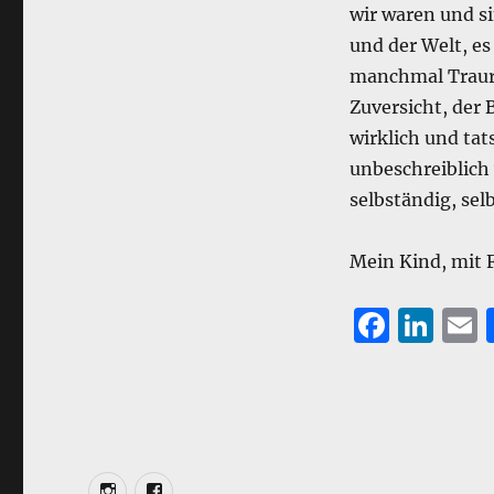
wir waren und si
und der Welt, es
manchmal Trauri
Zuversicht, der 
wirklich und tat
unbeschreiblich 
selbständig, sel
Mein Kind, mit F
F
Li
a
n
c
k
a
e
e
l
b
d
Insta
Facebook