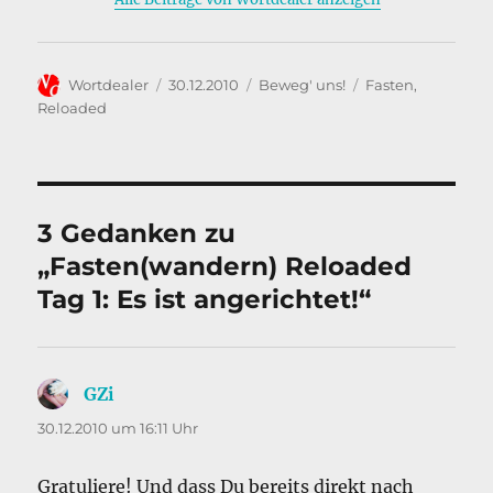
b
d
o
I
o
n
Autor
Veröffentlicht
Kategorien
Schlagwörter
Wortdealer
30.12.2010
Beweg' uns!
Fasten
,
k
am
Reloaded
3 Gedanken zu
„Fasten(wandern) Reloaded
Tag 1: Es ist angerichtet!“
GZi
sagt:
30.12.2010 um 16:11 Uhr
Gratuliere! Und dass Du bereits direkt nach