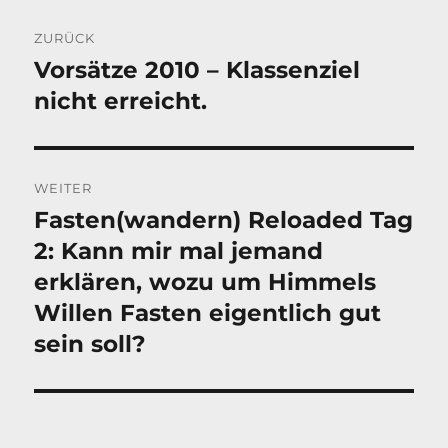
Beitragsnavigation
ZURÜCK
Vorsätze 2010 – Klassenziel
Vorheriger
Beitrag:
nicht erreicht.
WEITER
Fasten(wandern) Reloaded Tag
Nächster
Beitrag:
2: Kann mir mal jemand
erklären, wozu um Himmels
Willen Fasten eigentlich gut
sein soll?