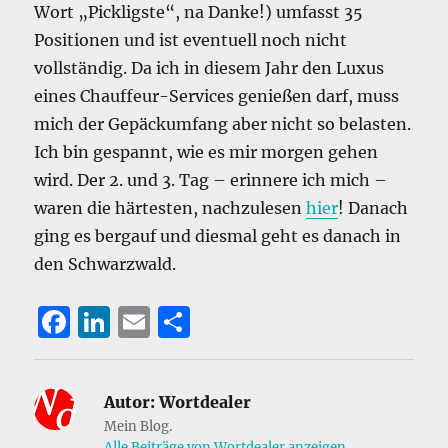
Wort „Pickligste“, na Danke!) umfasst 35
Positionen und ist eventuell noch nicht
vollständig. Da ich in diesem Jahr den Luxus
eines Chauffeur-Services genießen darf, muss
mich der Gepäckumfang aber nicht so belasten.
Ich bin gespannt, wie es mir morgen gehen
wird. Der 2. und 3. Tag – erinnere ich mich –
waren die härtesten, nachzulesen
hier
! Danach
ging es bergauf und diesmal geht es danach in
den Schwarzwald.
F
Li
E
T
a
n
m
ei
c
k
ai
le
Autor:
Wortdealer
e
e
l
n
Mein Blog.
Alle Beiträge von Wortdealer anzeigen