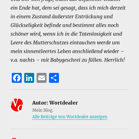
ein Ende hat, dem sei gesagt, dass ich mich derzeit
in einem Zustand äußerster Entrückung und
Glückseligkeit befinde und bestimmt alles noch
schöner wird, wenn ich in die Tatenlosigkeit und
Leere des Mutterschutzes eintauchen werde um
mein sinnentleertes Leben anschließend wieder –
v.a. nachts – mit Babygeschrei zu füllen. Herrlich!
F
Li
E
T
a
n
m
ei
c
k
ai
le
Autor:
Wortdealer
e
e
l
n
Mein Blog.
b
d
Alle Beiträge von Wortdealer anzeigen
o
I
o
n