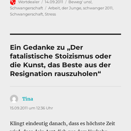
Autor
Veröffentlicht
Kategorien
Wortdealer
14.09.2011
Beweg' uns!
,
k
am
Schlagwörter
Schwangerschaft
Arbeit
,
der Junge
,
schwanger 2011
,
Schwangerschaft
,
Stress
Ein Gedanke zu „Der
fatalistische Stoizismus oder
die Kunst, das Beste aus der
Resignation rauszuholen“
Tina
sagt:
15.09.2011 um 12:36 Uhr
Klingt eindeutig danach, dass es höchste Zeit