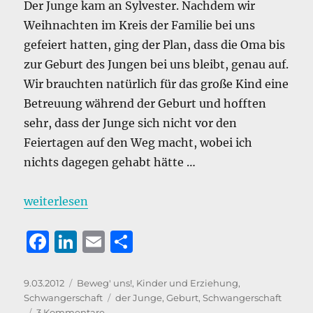
Der Junge kam an Sylvester. Nachdem wir
Weihnachten im Kreis der Familie bei uns
gefeiert hatten, ging der Plan, dass die Oma bis
zur Geburt des Jungen bei uns bleibt, genau auf.
Wir brauchten natürlich für das große Kind eine
Betreuung während der Geburt und hofften
sehr, dass der Junge sich nicht vor den
Feiertagen auf den Weg macht, wobei ich
nichts dagegen gehabt hätte …
„Der Junge – ein Knaller!“
weiterlesen
F
Li
E
T
a
n
m
ei
c
k
ai
le
Veröffentlicht
Kategorien
9.03.2012
Beweg' uns!
,
Kinder und Erziehung
,
am
Schlagwörter
Schwangerschaft
der Junge
,
Geburt
,
Schwangerschaft
e
e
l
n
zu
3 Kommentare