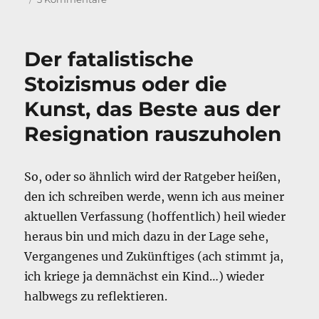
b
d
Der
Junge
o
I
–
Der fatalistische
o
n
ein
Knaller!
Stoizismus oder die
k
Kunst, das Beste aus der
Resignation rauszuholen
So, oder so ähnlich wird der Ratgeber heißen,
den ich schreiben werde, wenn ich aus meiner
aktuellen Verfassung (hoffentlich) heil wieder
heraus bin und mich dazu in der Lage sehe,
Vergangenes und Zukünftiges (ach stimmt ja,
ich kriege ja demnächst ein Kind…) wieder
halbwegs zu reflektieren.