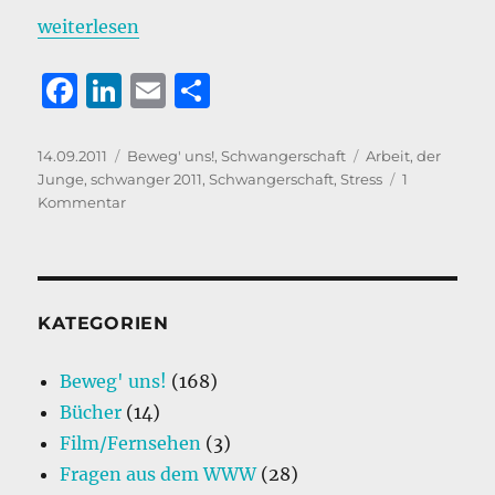
„Der fatalistische Stoizismus oder die Kunst, das B
weiterlesen
F
Li
E
T
a
n
m
ei
c
k
ai
le
Veröffentlicht
Kategorien
Schlagwörter
14.09.2011
Beweg' uns!
,
Schwangerschaft
Arbeit
,
der
am
Junge
,
schwanger 2011
,
Schwangerschaft
,
Stress
1
e
e
l
n
zu
Kommentar
b
d
Der
fatalistische
o
I
Stoizismus
o
n
oder
die
KATEGORIEN
k
Kunst,
das
Beweg' uns!
(168)
Beste
Bücher
(14)
aus
der
Film/Fernsehen
(3)
Resignation
Fragen aus dem WWW
(28)
rauszuholen