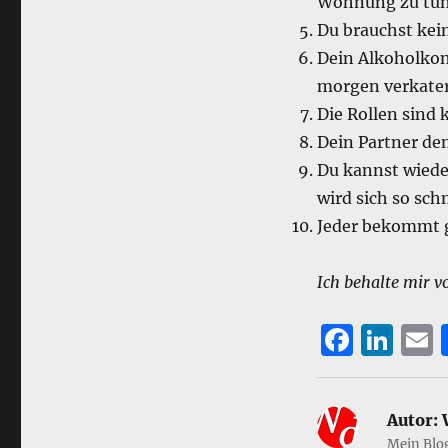
Wohnung zu tun
Du brauchst kei
Dein Alkoholkon
morgen verkater
Die Rollen sind k
Dein Partner de
Du kannst wieder
wird sich so sch
Jeder bekommt g
Ich behalte mir vo
F
Li
a
n
c
k
a
Autor:
W
e
e
l
Mein Blo