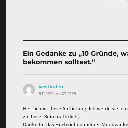
b
d
o
I
o
n
k
Ein Gedanke zu „10 Gründe, 
bekommen solltest.“
westhofen
sagt:
5.11.2012 um 07:17 Uhr
Herrlich ist diese Auflistung. Ich werde sie
zu dieser Seite natürlich).
Danke für das Hochziehen meiner Mundwinke