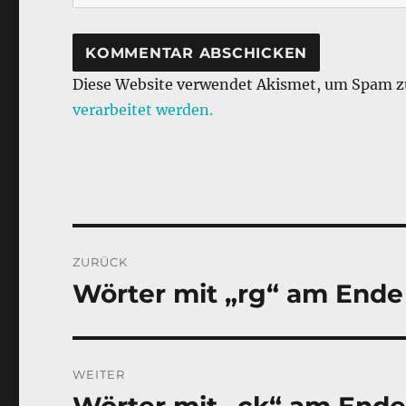
Diese Website verwendet Akismet, um Spam z
verarbeitet werden.
Beitragsnavigation
ZURÜCK
Wörter mit „rg“ am Ende
Vorheriger
Beitrag:
WEITER
Nächster