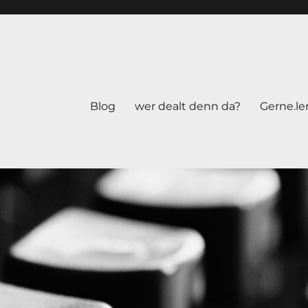
Blog
wer dealt denn da?
Gerne.le