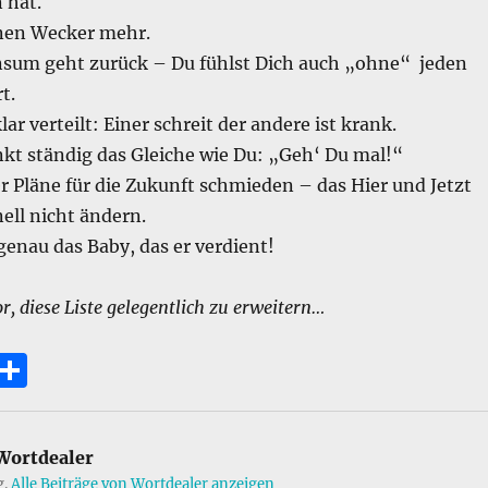
 hat.
nen Wecker mehr.
sum geht zurück – Du fühlst Dich auch „ohne“ jeden
t.
lar verteilt: Einer schreit der andere ist krank.
nkt ständig das Gleiche wie Du: „Geh‘ Du mal!“
 Pläne für die Zukunft schmieden – das Hier und Jetzt
nell nicht ändern.
enau das Baby, das er verdient!
r, diese Liste gelegentlich zu erweitern…
E
T
m
ei
i
le
ortdealer
n
g.
Alle Beiträge von Wortdealer anzeigen