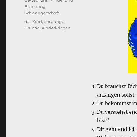
Beweg' uns!
,
Kinder und
Erziehung
,
Schwangerschaft
Schlagwörter
das Kind
,
der Junge
,
Gründe
,
Kinderkriegen
Du brauchst Dich
anfangen sollst 
Du bekommst me
Du verstehst en
bist“
Dir geht endlic