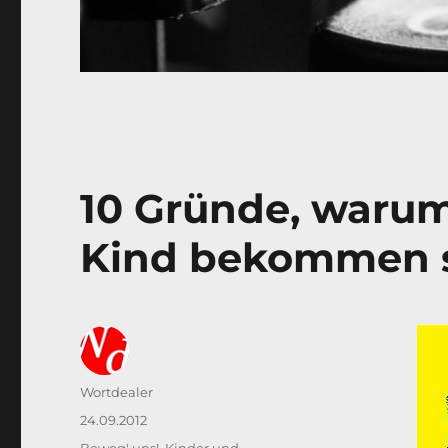
10 Gründe, warum
Kind bekommen so
Autor
Wortdealer
Veröffentlicht
24.09.2012
am
Kategorien