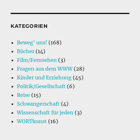
b
d
Gründe,
o
I
warum
o
n
Du
unbedingt
KATEGORIEN
k
ein
Kind
Beweg' uns!
(168)
bekommen
Bücher
(14)
solltest.
Film/Fernsehen
(3)
Fragen aus dem WWW
(28)
Kinder und Erziehung
(45)
Politik/Gesellschaft
(6)
Reise
(15)
Schwangerschaft
(4)
Wissenschaft für jeden
(3)
WORTkunst
(16)