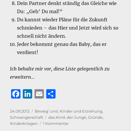
Dein Partner denkt ständig das Gleiche wie
Du: „Geh‘ Du mal!“
Du kannst wieder Pläne für die Zukunft
schmieden – das Hier und Jetzt wird sich so
schnell nicht ändern.
Jeder bekommt genau das Baby, das er
verdient!
Ich behalte mir vor, diese Liste gelegentlich zu
erweitern…
F
Li
E
T
a
n
m
ei
c
k
ai
le
Veröffentlicht
Kategorien
24.09.2012
Beweg' uns!
,
Kinder und Erziehung
,
am
Schlagwörter
Schwangerschaft
das Kind
,
der Junge
,
Gründe
,
e
e
l
n
zu
Kinderkriegen
1 Kommentar
10