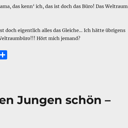
ama, das kenn‘ ich, das ist doch das Büro! Das Weltrau
st doch eigentlich alles das Gleiche… Ich hätte übrigens
Weltraumbüro!!! Hört mich jemand?
E
T
m
ei
i
le
n
den Jungen schön –