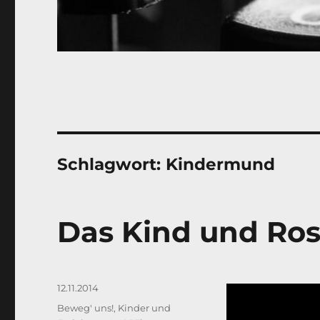
Schlagwort:
Kindermund
Das Kind und Ros
Veröffentlicht
12.11.2014
am
Kategorien
Beweg' uns!
,
Kinder und