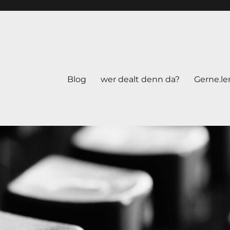
Blog
wer dealt denn da?
Gerne.le