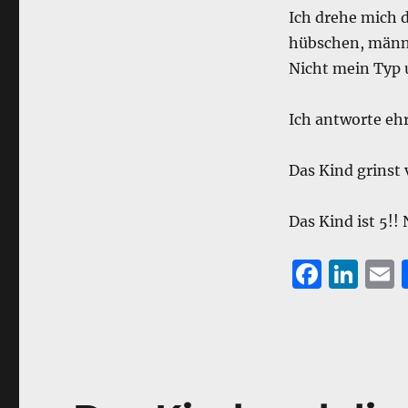
Ich drehe mich 
hübschen, männl
Nicht mein Typ 
Ich antworte ehr
Das Kind grinst
Das Kind ist 5!! 
F
Li
a
n
c
k
a
e
e
l
b
d