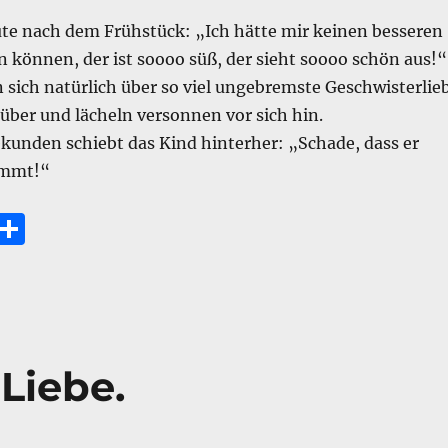
ute nach dem Frühstück: „Ich hätte mir keinen besseren
 können, der ist soooo süß, der sieht soooo schön aus!“
n sich natürlich über so viel ungebremste Geschwisterlie
ber und lächeln versonnen vor sich hin.
ekunden schiebt das Kind hinterher: „Schade, dass er
ommt!“
E
T
m
ei
i
le
n
Liebe.