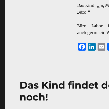
Das Kind: „Ja, M
Büro!“
Büro – Labor – i
auch gerne ein 
F
Li
a
n
c
k
a
e
e
l
b
d
Das Kind findet 
o
I
o
n
noch!
k