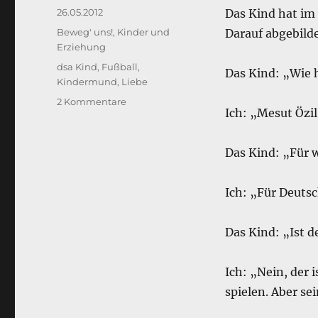
k
Veröffentlicht
26.05.2012
Das Kind hat i
am
Kategorien
Beweg' uns!
,
Kinder und
Darauf abgebilde
Erziehung
Schlagwörter
dsa Kind
,
Fußball
,
Das Kind: „Wie 
Kindermund
,
Liebe
zu
2 Kommentare
Ich: „Mesut Özil
Das
Kind
und
Das Kind: „Für 
die
Liebe.
Ich: „Für Deuts
Das Kind: „Ist d
Ich: „Nein, der 
spielen. Aber se