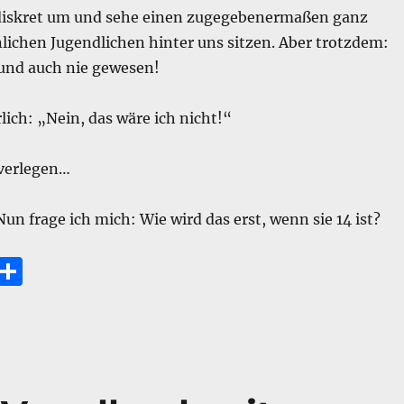
diskret um und sehe einen zugegebenermaßen ganz
ichen Jugendlichen hinter uns sitzen. Aber trotzdem:
und auch nie gewesen!
lich: „Nein, das wäre ich nicht!“
 verlegen…
Nun frage ich mich: Wie wird das erst, wenn sie 14 ist?
E
T
m
ei
i
le
n