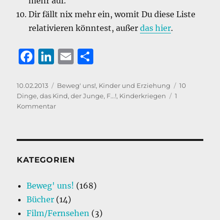
mehr auf.
Dir fällt nix mehr ein, womit Du diese Liste
relativieren könntest, außer
das hier
.
F
Li
E
T
a
n
m
ei
c
k
ai
le
Veröffentlicht
Kategorien
Schlagwörte
10.02.2013
Beweg' uns!
,
Kinder und Erziehung
10
am
Dinge
,
das Kind
,
der Junge
,
F...!
,
Kinderkriegen
1
e
e
l
n
zu
Kommentar
b
d
10
Dinge,
o
I
an
o
n
denen
Du
KATEGORIEN
k
merkst,
dass
Beweg' uns!
(168)
Kinderkriegen
Bücher
(14)
doch
keine
Film/Fernsehen
(3)
so