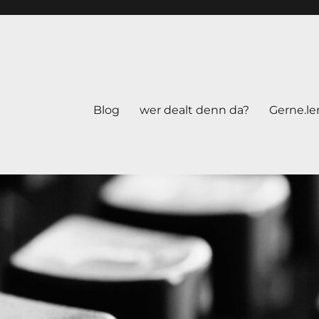
Blog
wer dealt denn da?
Gerne.le