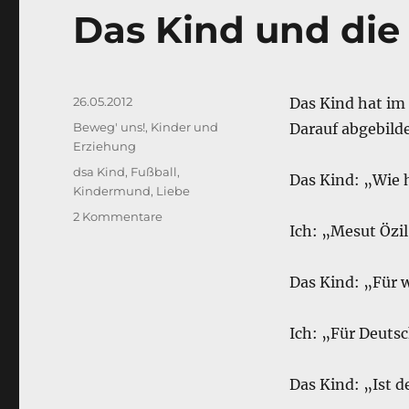
b
d
Das Kind und die 
o
I
o
n
k
Veröffentlicht
26.05.2012
Das Kind hat i
am
Kategorien
Beweg' uns!
,
Kinder und
Darauf abgebilde
Erziehung
Schlagwörter
dsa Kind
,
Fußball
,
Das Kind: „Wie 
Kindermund
,
Liebe
zu
2 Kommentare
Ich: „Mesut Özil
Das
Kind
und
Das Kind: „Für 
die
Liebe.
Ich: „Für Deuts
Das Kind: „Ist d