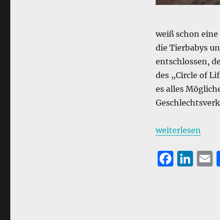
weiß schon eine
die Tierbabys u
entschlossen, d
des „Circle of Li
es alles Möglich
Geschlechtsverke
„Schweinerei – d
weiterlesen
F
Li
a
n
c
k
a
e
e
l