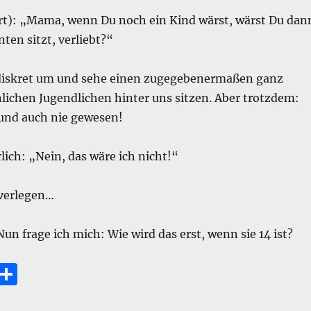
ert): „Mama, wenn Du noch ein Kind wärst, wärst Du dan
nten sitzt, verliebt?“
diskret um und sehe einen zugegebenermaßen ganz
ichen Jugendlichen hinter uns sitzen. Aber trotzdem:
und auch nie gewesen!
lich: „Nein, das wäre ich nicht!“
 verlegen…
Nun frage ich mich: Wie wird das erst, wenn sie 14 ist?
E
T
m
ei