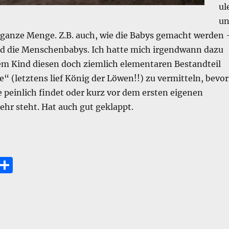
ul
u
 ganze Menge. Z.B. auch, wie die Babys gemacht werden 
nd die Menschenbabys. Ich hatte mich irgendwann dazu
em Kind diesen doch ziemlich elementaren Bestandteil
fe“ (letztens lief König der Löwen!!) zu vermitteln, bevor
e peinlich findet oder kurz vor dem ersten eigenen
hr steht. Hat auch gut geklappt.
as Kind ist aufgeklärt.“
E
T
m
ei
i
le
n