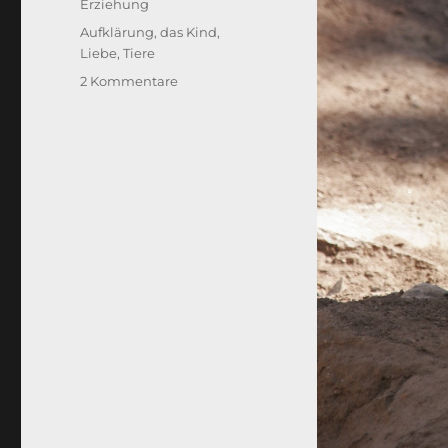
Erziehung
Schlagwörter
Aufklärung
,
das Kind
,
Liebe
,
Tiere
zu
2 Kommentare
Schweinerei
–
das
Kind
ist
aufgeklärt.