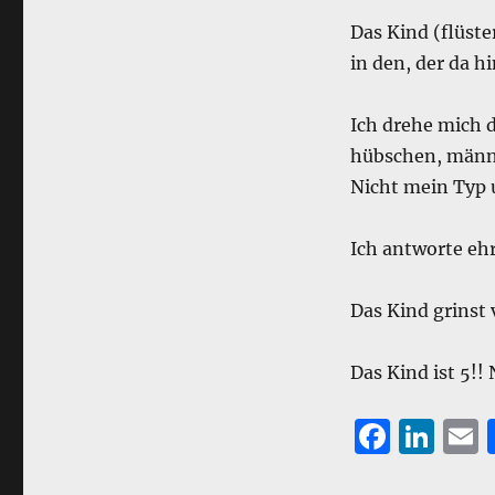
Das Kind (flüst
in den, der da hi
Ich drehe mich 
hübschen, männl
Nicht mein Typ 
Ich antworte ehr
Das Kind grinst
Das Kind ist 5!! 
F
Li
a
n