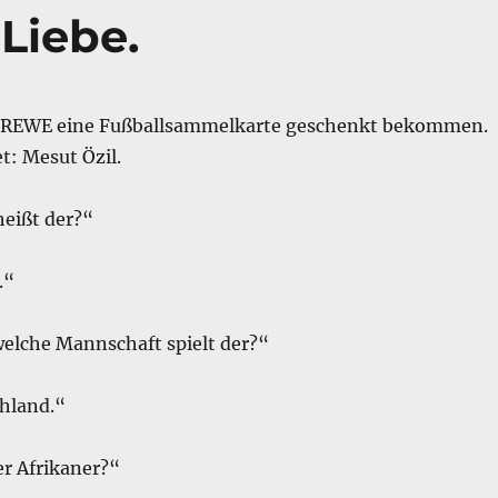
Liebe.
m REWE eine Fußballsammelkarte geschenkt bekommen.
t: Mesut Özil.
heißt der?“
.“
welche Mannschaft spielt der?“
chland.“
er Afrikaner?“