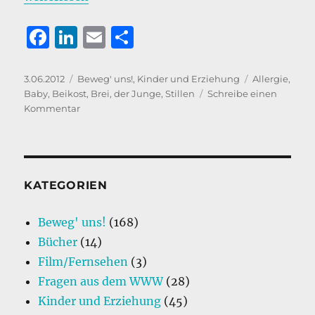
F
Li
E
T
a
n
m
ei
c
k
ai
le
Veröffentlicht
Kategorien
Schlagwörter
3.06.2012
Beweg' uns!
,
Kinder und Erziehung
Allergie
,
am
Baby
,
Beikost
,
Brei
,
der Junge
,
Stillen
Schreibe einen
e
e
l
n
zu
Kommentar
b
d
Der
Junge
o
I
und
o
n
die
Beikost.
KATEGORIEN
k
Beweg' uns!
(168)
Bücher
(14)
Film/Fernsehen
(3)
Fragen aus dem WWW
(28)
Kinder und Erziehung
(45)